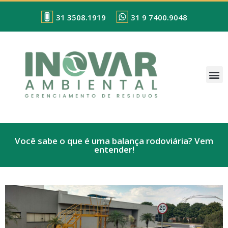
31 3508.1919
31 9 7400.9048
Você sabe o que é uma balança rodoviária? Vem
entender!