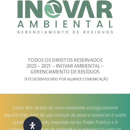
TODOS OS DIREITOS RESERVADOS
2023 – 2021 – INOVAR AMBIENTAL –
GERENCIAMENTO DE RESÍDUOS
SITE DESENVOLVIDO POR ALLIANCE COMUNICAÇÃO
Todos têm direito ao meio ambiente ecologicamente
equilibrado, bem de uso comum do povo e essencial à sadia
qualidade de vida, impondo-se ao Poder Público e à
coletividade o dever de defendê-lo e preservá-lo para as