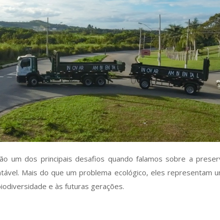
ão um dos principais desafios quando falamos sobre a prese
tável. Mais do que um problema ecológico, eles representam 
iodiversidade e às futuras gerações.