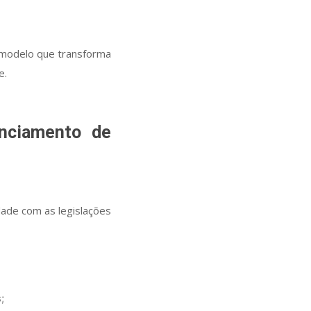
 modelo que transforma
e.
enciamento de
dade com as legislações
;