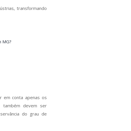
ústrias, transformando
em MG?
ar em conta apenas os
azo também devem ser
bservância do grau de