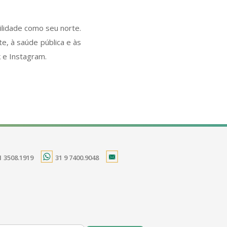
ilidade como seu norte.
e, à saúde pública e às
book e Instagram.
1 3508.1919
31 9 7400.9048