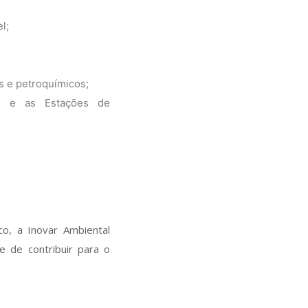
l;
s e petroquímicos;
to e as Estações de
o, a Inovar Ambiental
e de contribuir para o