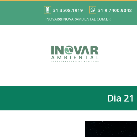
31 3508.1919
31 9 7400.9048
INOVAR@INOVARAMBIENTAL.COM.BR
Dia 21