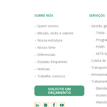
SOBRE NÓS
SERVIÇOS
– Quem somos
- Gestão gl
- TWM -
– Missão, visão e valores
- Progra
– Nossa estrutura
- PNRS
– Nosso time
- MTR-M
– Diferenciais
- Coleta de
– Dúvidas frequentes
- Transport
– Notícias
- Armazena
– Trabalhe conosco
- Tratamen
- Blend
SOLICITE UM
ORÇAMENTO
- Incine
- Manufa