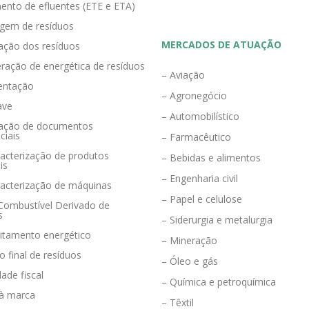
ento de efluentes (ETE e ETA)
agem de resíduos
MERCADOS DE ATUAÇÃO
zação dos resíduos
ração de energética de resíduos
– Aviação
entação
– Agronegócio
ave
– Automobilístico
eração de documentos
ciais
– Farmacêutico
acterização de produtos
– Bebidas e alimentos
is
– Engenharia civil
racterização de máquinas
– Papel e celulose
 Combustível Derivado de
s
– Siderurgia e metalurgia
eitamento energético
– Mineração
o final de resíduos
– Óleo e gás
dade fiscal
– Química e petroquímica
 à marca
– Têxtil