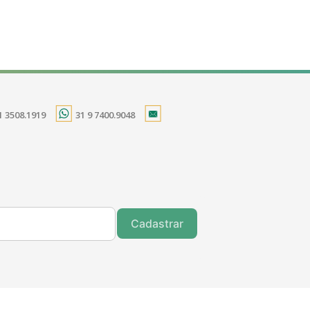
1 3508.1919
31 9 7400.9048
Cadastrar