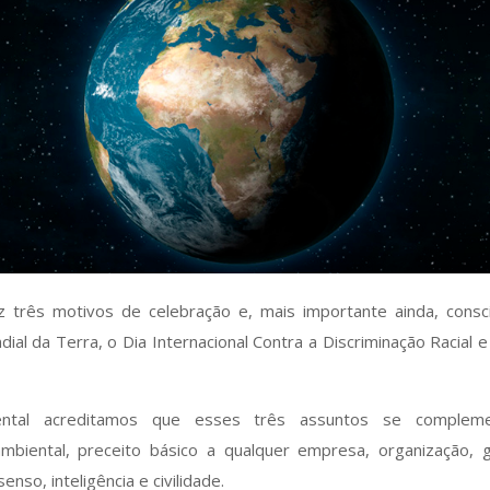
 três motivos de celebração e, mais importante ainda, consc
l da Terra, o Dia Internacional Contra a Discriminação Racial e 
ntal acreditamos que esses três assuntos se comple
ambiental, preceito básico a qualquer empresa, organização
nso, inteligência e civilidade.