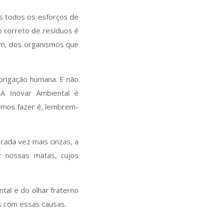
os todos os esforços de
 correto de resíduos é
fim, dos organismos que
obrigação humana. E não
A Inovar Ambiental é
vemos fazer é, lembrem-
 cada vez mais cinzas, a
r nossas matas, cujos
al e do olhar fraterno
 com essas causas.