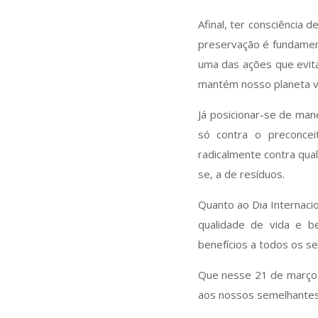
Afinal, ter consciência
preservação é fundamen
uma das ações que evita
mantém nosso planeta vi
Já posicionar-se de man
só contra o preconce
radicalmente contra qua
se, a de resíduos.
Quanto ao Dia Internacio
qualidade de vida e b
benefícios a todos os s
Que nesse 21 de março p
aos nossos semelhantes