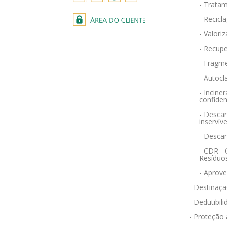
- Tratam
- Recicl
- Valori
- Recupe
- Fragm
- Autocl
- Incin
confiden
- Descar
inservíve
- Desca
- CDR -
Resíduo
- Aprov
- Destinaçã
- Dedutibili
- Proteção