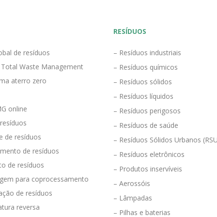
RESÍDUOS
obal de resíduos
– Resíduos industriais
 Total Waste Management
– Resíduos químicos
ma aterro zero
– Resíduos sólidos
– Resíduos líquidos
G online
– Resíduos perigosos
 resíduos
– Resíduos de saúde
e de resíduos
– Resíduos Sólidos Urbanos (RS
mento de resíduos
– Resíduos eletrônicos
to de resíduos
– Produtos inservíveis
agem para coprocessamento
– Aerossóis
ração de resíduos
– Lâmpadas
tura reversa
– Pilhas e baterias