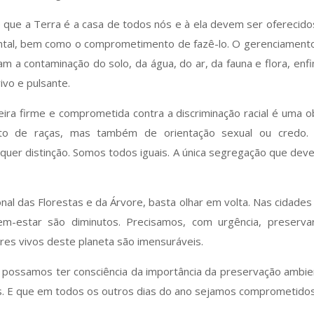
 de que a Terra é a casa de todos nós e à ela devem ser oferecid
tal, bem como o comprometimento de fazê-lo. O gerenciamento
m a contaminação do solo, da água, do ar, da fauna e flora, en
vo e pulsante.
eira firme e comprometida contra a discriminação racial é uma 
ito de raças, mas também de orientação sexual ou credo. 
lquer distinção. Somos todos iguais. A única segregação que de
nal das Florestas e da Árvore, basta olhar em volta. Nas cidades
em-estar são diminutos. Precisamos, com urgência, preserva
eres vivos deste planeta são imensuráveis.
ossamos ter consciência da importância da preservação ambient
. E que em todos os outros dias do ano sejamos comprometidos