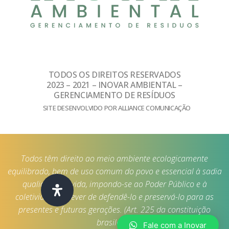
TODOS OS DIREITOS RESERVADOS
2023 – 2021 – INOVAR AMBIENTAL –
GERENCIAMENTO DE RESÍDUOS
SITE DESENVOLVIDO POR ALLIANCE COMUNICAÇÃO
Todos têm direito ao meio ambiente ecologicamente
equilibrado, bem de uso comum do povo e essencial à sadia
qualidade de vida, impondo-se ao Poder Público e à
coletividade o dever de defendê-lo e preservá-lo para as
presentes e futuras gerações. (Art. 225 da constituição
brasileira)
Fale com a Inovar