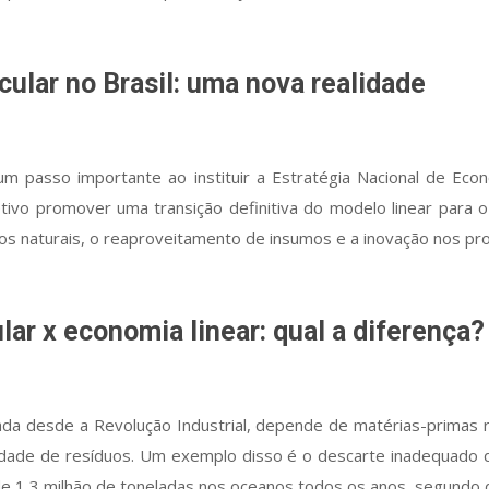
cular no Brasil: uma nova realidade
m passo importante ao instituir a Estratégia Nacional de Econ
etivo promover uma transição definitiva do modelo linear para o 
sos naturais, o reaproveitamento de insumos e a inovação nos pr
lar x economia linear: qual a diferença?
ada desde a Revolução Industrial, depende de matérias-primas 
dade de resíduos. Um exemplo disso é o descarte inadequado de
 de 1,3 milhão de toneladas nos oceanos todos os anos, segundo