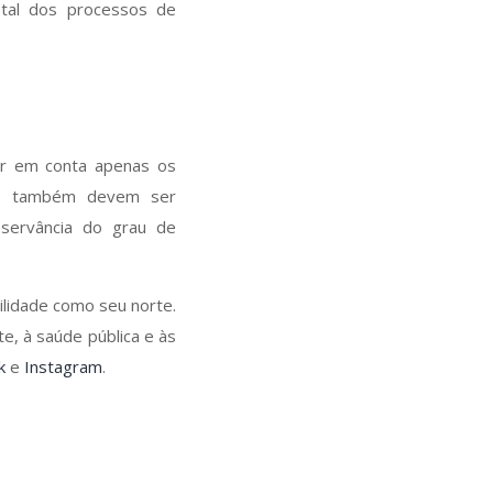
tal dos processos de
ar em conta apenas os
azo também devem ser
bservância do grau de
ilidade como seu norte.
e, à saúde pública e às
k
e
Instagram
.