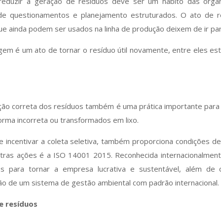
 reduzir a geração de resíduos deve ser um hábito das org
 de questionamentos e planejamento estruturados. O ato de re
ue ainda podem ser usados na linha de produção deixem de ir par
agem é um ato de tornar o resíduo útil novamente, entre eles 
ção correta dos resíduos também é uma prática importante para 
rma incorreta ou transformados em lixo.
 incentivar a coleta seletiva, também proporciona condições d
outras ações é a ISO 14001 2015. Reconhecida internacionalmen
os para tornar a empresa lucrativa e sustentável, além de o
ção de um sistema de gestão ambiental com padrão internacional.
e resíduos