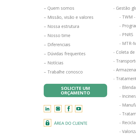
– Quem somos
- Gestão gl
- TWM -
– Missão, visão e valores
- Progra
– Nossa estrutura
- PNRS
– Nosso time
- MTR-M
– Diferenciais
- Coleta de
– Dúvidas frequentes
- Transport
– Notícias
- Armazena
– Trabalhe conosco
- Tratamen
- Blend
SOLICITE UM
ORÇAMENTO
- Incine
- Manufa
- Tratam
- Recicl
- Valori