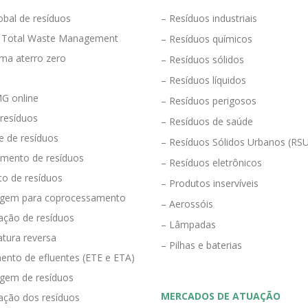
obal de resíduos
– Resíduos industriais
 Total Waste Management
– Resíduos químicos
ma aterro zero
– Resíduos sólidos
– Resíduos líquidos
G online
– Resíduos perigosos
 resíduos
– Resíduos de saúde
e de resíduos
– Resíduos Sólidos Urbanos (RS
mento de resíduos
– Resíduos eletrônicos
to de resíduos
– Produtos inservíveis
agem para coprocessamento
– Aerossóis
ração de resíduos
– Lâmpadas
tura reversa
– Pilhas e baterias
ento de efluentes (ETE e ETA)
agem de resíduos
MERCADOS DE ATUAÇÃO
zação dos resíduos