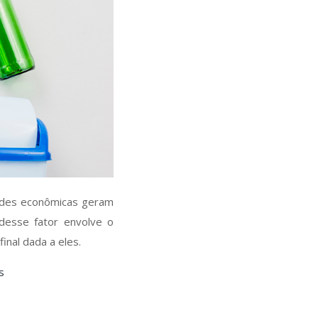
dades econômicas geram
desse fator envolve o
inal dada a eles.
s