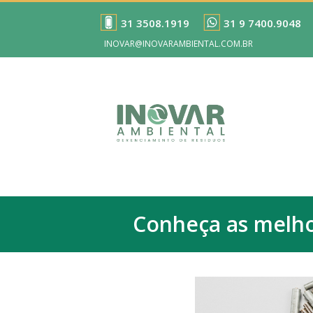
31 3508.1919
31 9 7400.9048
INOVAR@INOVARAMBIENTAL.COM.BR
Conheça as melhor