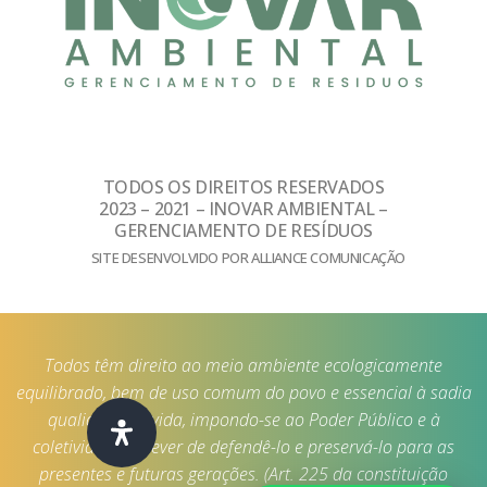
TODOS OS DIREITOS RESERVADOS
2023 – 2021 – INOVAR AMBIENTAL –
GERENCIAMENTO DE RESÍDUOS
SITE DESENVOLVIDO POR ALLIANCE COMUNICAÇÃO
Todos têm direito ao meio ambiente ecologicamente
equilibrado, bem de uso comum do povo e essencial à sadia
qualidade de vida, impondo-se ao Poder Público e à
coletividade o dever de defendê-lo e preservá-lo para as
presentes e futuras gerações. (Art. 225 da constituição