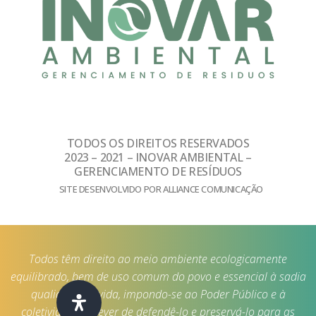
TODOS OS DIREITOS RESERVADOS
2023 – 2021 – INOVAR AMBIENTAL –
GERENCIAMENTO DE RESÍDUOS
SITE DESENVOLVIDO POR ALLIANCE COMUNICAÇÃO
Todos têm direito ao meio ambiente ecologicamente
equilibrado, bem de uso comum do povo e essencial à sadia
qualidade de vida, impondo-se ao Poder Público e à
coletividade o dever de defendê-lo e preservá-lo para as