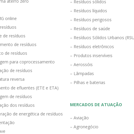
ma aterro zero
– Resíduos sólidos
– Resíduos líquidos
G online
– Resíduos perigosos
 resíduos
– Resíduos de saúde
e de resíduos
– Resíduos Sólidos Urbanos (RS
mento de resíduos
– Resíduos eletrônicos
to de resíduos
– Produtos inservíveis
agem para coprocessamento
– Aerossóis
ração de resíduos
– Lâmpadas
tura reversa
– Pilhas e baterias
ento de efluentes (ETE e ETA)
agem de resíduos
MERCADOS DE ATUAÇÃO
zação dos resíduos
ração de energética de resíduos
– Aviação
entação
– Agronegócio
ave