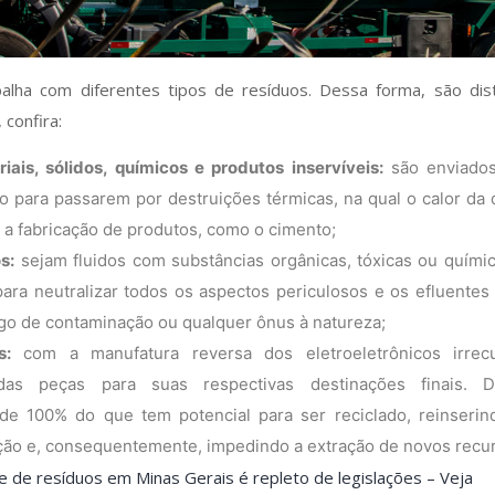
balha com diferentes tipos de resíduos. Dessa forma, são di
 confira:
iais, sólidos, químicos e produtos inservíveis:
são enviados
 para passarem por destruições térmicas, na qual o calor da
 a fabricação de produtos, como o cimento;
s:
sejam fluidos com substâncias orgânicas, tóxicas ou químic
ara neutralizar todos os aspectos periculosos e os efluentes
igo de contaminação ou qualquer ônus à natureza;
s:
com a manufatura reversa dos eletroeletrônicos irrec
as peças para suas respectivas destinações finais.
de 100% do que tem potencial para ser reciclado, reinserin
ção e, consequentemente, impedindo a extração de novos recur
 de resíduos em Minas Gerais é repleto de legislações – Veja