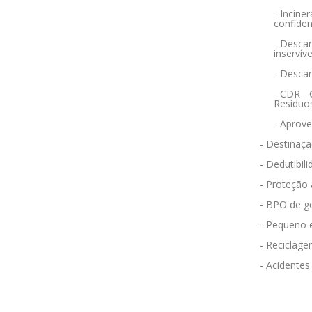
- Incin
confiden
- Descar
inservíve
- Desca
- CDR -
Resíduo
- Aprov
- Destinaçã
- Dedutibili
- Proteção
- BPO de g
- Pequeno 
- Reciclag
- Acidentes