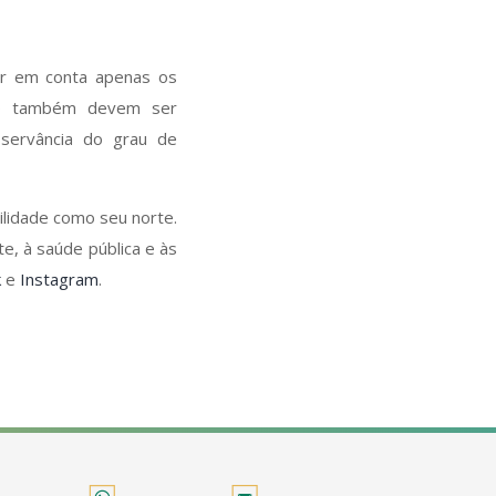
ar em conta apenas os
azo também devem ser
bservância do grau de
ilidade como seu norte.
e, à saúde pública e às
k
e
Instagram
.