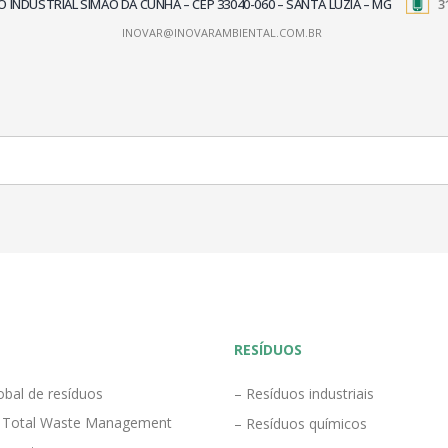
TRITO INDUSTRIAL SIMÃO DA CUNHA – CEP 33040-060 – SANTA LUZIA – MG
3
INOVAR@INOVARAMBIENTAL.COM.BR
RESÍDUOS
obal de resíduos
– Resíduos industriais
 Total Waste Management
– Resíduos químicos