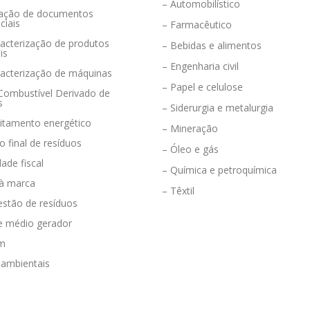
– Automobilístico
eração de documentos
ciais
– Farmacêutico
acterização de produtos
– Bebidas e alimentos
is
– Engenharia civil
racterização de máquinas
– Papel e celulose
 Combustível Derivado de
s
– Siderurgia e metalurgia
eitamento energético
– Mineração
o final de resíduos
– Óleo e gás
dade fiscal
– Química e petroquímica
 à marca
– Têxtil
estão de resíduos
e médio gerador
em
 ambientais