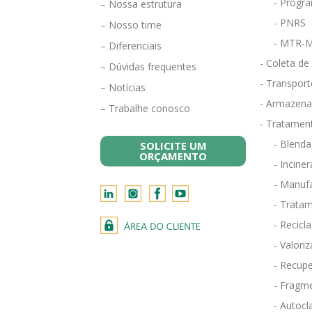
- Progra
– Nossa estrutura
- PNRS
– Nosso time
- MTR-M
– Diferenciais
- Coleta de
– Dúvidas frequentes
- Transport
– Notícias
- Armazena
– Trabalhe conosco
- Tratamen
- Blend
SOLICITE UM
ORÇAMENTO
- Incine
- Manufa
- Tratam
- Recicl
- Valori
- Recupe
- Fragm
- Autocl