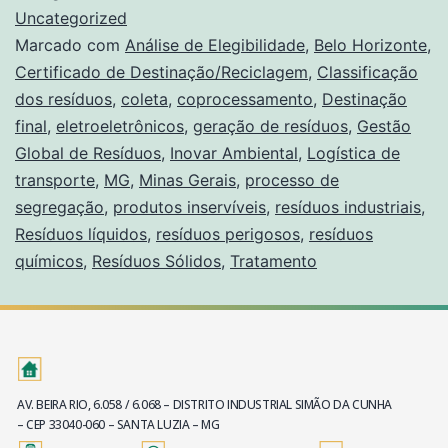
Uncategorized
Marcado com
Análise de Elegibilidade
,
Belo Horizonte
,
Certificado de Destinação/Reciclagem
,
Classificação
dos resíduos
,
coleta
,
coprocessamento
,
Destinação
final
,
eletroeletrônicos
,
geração de resíduos
,
Gestão
Global de Resíduos
,
Inovar Ambiental
,
Logística de
transporte
,
MG
,
Minas Gerais
,
processo de
segregação
,
produtos inservíveis
,
resíduos industriais
,
Resíduos líquidos
,
resíduos perigosos
,
resíduos
químicos
,
Resíduos Sólidos
,
Tratamento
AV. BEIRA RIO, 6.058 / 6.068 – DISTRITO INDUSTRIAL SIMÃO DA CUNHA
– CEP 33040-060 – SANTA LUZIA – MG