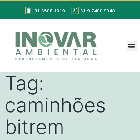
31 3508.1919
31 9 7400.9048
Tag:
caminhões
bitrem