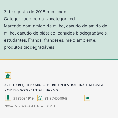
7 de agosto de 2018
publicado
Categorizado como
Uncategorized
Marcado com
amido de milho
,
canudo de amido de
milho
,
canudo de plástico
,
canudos biodegradáveis
,
estudantes
,
França
,
franceses
,
meio ambiente
,
produtos biodegradáveis
AV. BEIRA RIO, 6.058 / 6.068 – DISTRITO INDUSTRIAL SIMÃO DA CUNHA
– CEP 33040-060 – SANTA LUZIA – MG
31 3508.1919
31 9 7400.9048
INOVAR@INOVARAMBIENTAL.COM.BR