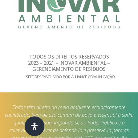
TODOS OS DIREITOS RESERVADOS
2023 – 2021 – INOVAR AMBIENTAL –
GERENCIAMENTO DE RESÍDUOS
SITE DESENVOLVIDO POR ALLIANCE COMUNICAÇÃO
Todos têm direito ao meio ambiente ecologicamente
equilibrado, bem de uso comum do povo e essencial à sadia
qualidade de vida, impondo-se ao Poder Público e à
coletividade o dever de defendê-lo e preservá-lo para as