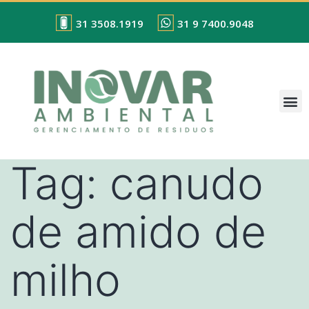
31 3508.1919
31 9 7400.9048
Tag:
canudo
de amido de
milho