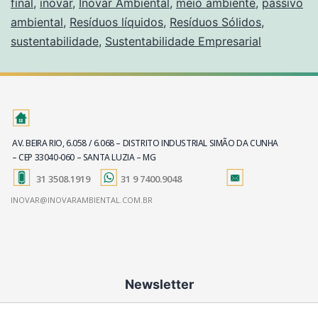
final
,
inovar
,
Inovar Ambiental
,
meio ambiente
,
passivo
ambiental
,
Resíduos líquidos
,
Resíduos Sólidos
,
sustentabilidade
,
Sustentabilidade Empresarial
AV. BEIRA RIO, 6.058 / 6.068 – DISTRITO INDUSTRIAL SIMÃO DA CUNHA
– CEP 33040-060 – SANTA LUZIA – MG
31 3508.1919
31 9 7400.9048
INOVAR@INOVARAMBIENTAL.COM.BR
Newsletter