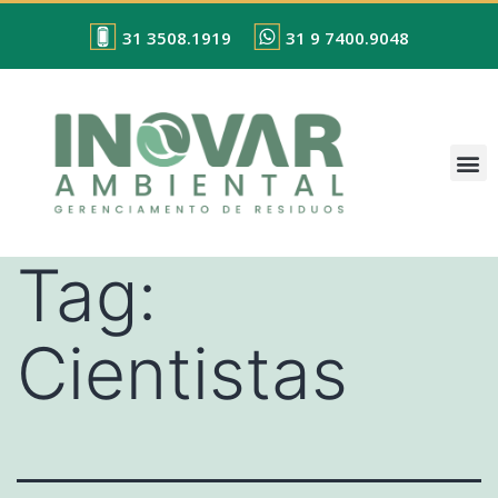
31 3508.1919
31 9 7400.9048
Tag:
Cientistas