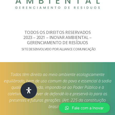
TODOS OS DIREITOS RESERVADOS
2023 – 2021 – INOVAR AMBIENTAL –
GERENCIAMENTO DE RESÍDUOS
SITE DESENVOLVIDO POR ALLIANCE COMUNICAÇÃO
Todos têm direito ao meio ambiente ecologicamente
equilibrado, bem de uso comum do povo e essencial à sadia
qualidade de vida, impondo-se ao Poder Público e à
coletividade o dever de defendê-lo e preservá-lo para as
presentes e futuras gerações. (Art. 225 da constituição
brasileira)
Fale com a Inovar