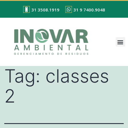
31 3508.1919
31 9 7400.9048
Tag:
classes
2