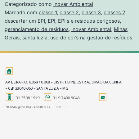
Categorizado como
Inovar Ambiental
Marcado com
classe 1
,
classe 2
,
classe 3
,
classes 2
,
descartar um EPI
,
EPI
,
EPI's e resíduos perigosos
,
gerenciamento de resíduos
,
Inovar Ambiental
,
Minas
Gerais
,
santa luzia
,
uso de epi's na gestão de resíduos
AV. BEIRA RIO, 6.058 / 6.068 – DISTRITO INDUSTRIAL SIMÃO DA CUNHA
– CEP 33040-060 – SANTA LUZIA – MG
31 3508.1919
31 9 7400.9048
INOVAR@INOVARAMBIENTAL.COM.BR