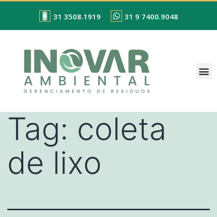
31 3508.1919
31 9 7400.9048
Tag:
coleta
de lixo