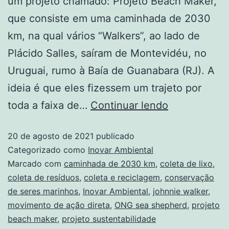
um projeto chamado: Projeto Beach Maker,
que consiste em uma caminhada de 2030
km, na qual vários “Walkers”, ao lado de
Plácido Salles, saíram de Montevidéu, no
Uruguai, rumo à Baía de Guanabara (RJ). A
ideia é que eles fizessem um trajeto por
toda a faixa de…
Continuar lendo
20 de agosto de 2021
publicado
Categorizado como
Inovar Ambiental
Marcado com
caminhada de 2030 km
,
coleta de lixo
,
coleta de resíduos
,
coleta e reciclagem
,
conservação
de seres marinhos
,
Inovar Ambiental
,
johnnie walker
,
movimento de ação direta
,
ONG sea shepherd
,
projeto
beach maker
,
projeto sustentabilidade