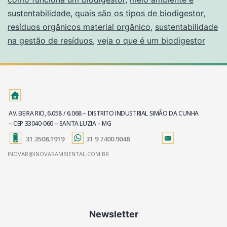
sustentabilidade
,
quais são os tipos de biodigestor
,
resíduos orgânicos material orgânico
,
sustentabilidade
na gestão de resíduos
,
veja o que é um biodigestor
AV. BEIRA RIO, 6.058 / 6.068 – DISTRITO INDUSTRIAL SIMÃO DA CUNHA
– CEP 33040-060 – SANTA LUZIA – MG
31 3508.1919
31 9 7400.9048
INOVAR@INOVARAMBIENTAL.COM.BR
Newsletter