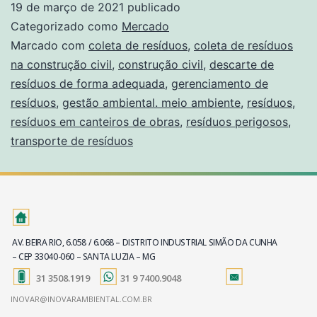
19 de março de 2021
publicado
Categorizado como
Mercado
Marcado com
coleta de resíduos
,
coleta de resíduos
na construção civil
,
construção civil
,
descarte de
resíduos de forma adequada
,
gerenciamento de
resíduos
,
gestão ambiental. meio ambiente
,
resíduos
,
resíduos em canteiros de obras
,
resíduos perigosos
,
transporte de resíduos
AV. BEIRA RIO, 6.058 / 6.068 – DISTRITO INDUSTRIAL SIMÃO DA CUNHA
– CEP 33040-060 – SANTA LUZIA – MG
31 3508.1919
31 9 7400.9048
INOVAR@INOVARAMBIENTAL.COM.BR