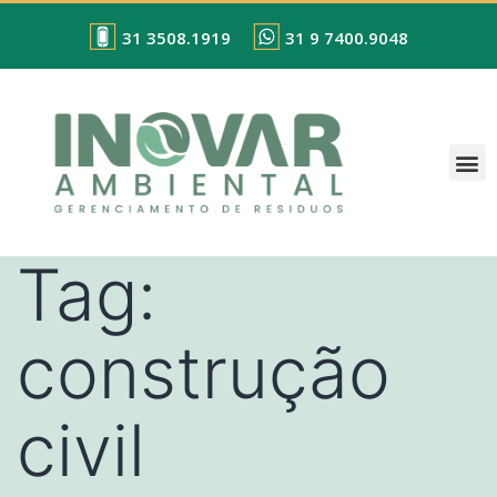
31 3508.1919
31 9 7400.9048
Tag:
construção
civil