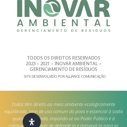
TODOS OS DIREITOS RESERVADOS
2023 – 2021 – INOVAR AMBIENTAL –
GERENCIAMENTO DE RESÍDUOS
SITE DESENVOLVIDO POR ALLIANCE COMUNICAÇÃO
Todos têm direito ao meio ambiente ecologicamente
equilibrado, bem de uso comum do povo e essencial à sadia
qualidade de vida, impondo-se ao Poder Público e à
coletividade o dever de defendê-lo e preservá-lo para as