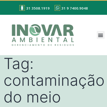
31 3508.1919
31 9 7400.9048
Tag:
contaminação
do meio