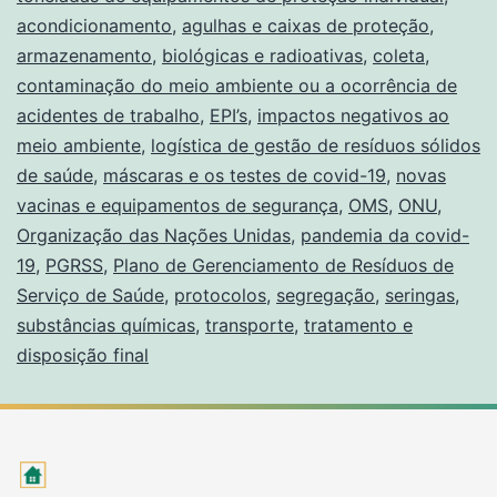
acondicionamento
,
agulhas e caixas de proteção
,
armazenamento
,
biológicas e radioativas
,
coleta
,
contaminação do meio ambiente ou a ocorrência de
acidentes de trabalho
,
EPI’s
,
impactos negativos ao
meio ambiente
,
logística de gestão de resíduos sólidos
de saúde
,
máscaras e os testes de covid-19
,
novas
vacinas e equipamentos de segurança
,
OMS
,
ONU
,
Organização das Nações Unidas
,
pandemia da covid-
19
,
PGRSS
,
Plano de Gerenciamento de Resíduos de
Serviço de Saúde
,
protocolos
,
segregação
,
seringas
,
substâncias químicas
,
transporte
,
tratamento e
disposição final