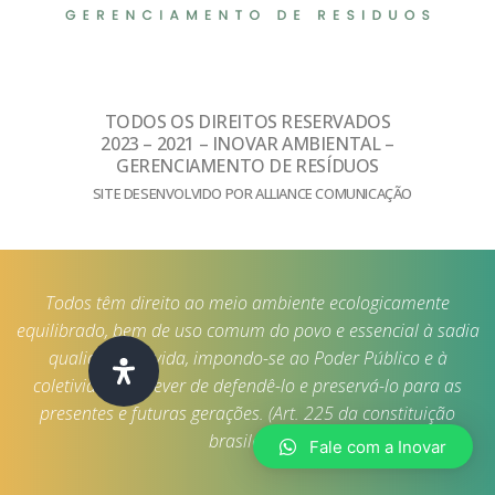
TODOS OS DIREITOS RESERVADOS
2023 – 2021 – INOVAR AMBIENTAL –
GERENCIAMENTO DE RESÍDUOS
SITE DESENVOLVIDO POR ALLIANCE COMUNICAÇÃO
Todos têm direito ao meio ambiente ecologicamente
equilibrado, bem de uso comum do povo e essencial à sadia
qualidade de vida, impondo-se ao Poder Público e à
coletividade o dever de defendê-lo e preservá-lo para as
presentes e futuras gerações. (Art. 225 da constituição
brasileira)
Fale com a Inovar