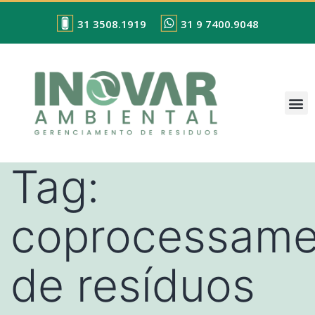
31 3508.1919
31 9 7400.9048
Tag:
coprocessame
de resíduos