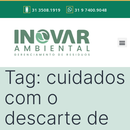
31 3508.1919
31 9 7400.9048
Tag:
cuidados
com o
descarte de