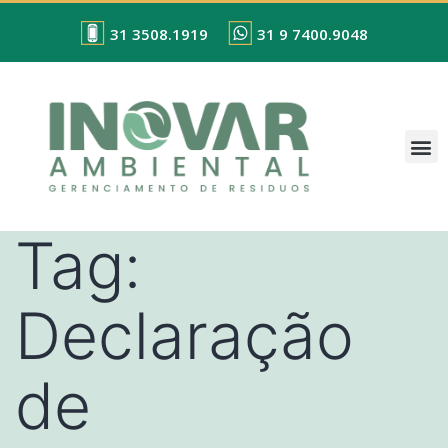
31 3508.1919
31 9 7400.9048
Tag:
Declaração
de