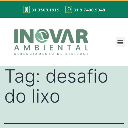
31 3508.1919
31 9 7400.9048
Tag:
desafio
do lixo