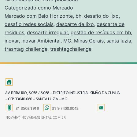
Categorizado como
Mercado
Marcado com
Belo Horizonte
,
bh
,
desafio do lixo
,
desafio redes sociais
,
descarte de lixo
,
descarte de
residuos
,
descarte irregular
,
gestão de resíduos em bh
,
inovar
,
Inovar Ambiental
,
MG
,
Minas Gerais
,
santa luzia
,
trashtag challenge
,
trashtagchallenge
AV. BEIRA RIO, 6.058 / 6.068 – DISTRITO INDUSTRIAL SIMÃO DA CUNHA
– CEP 33040-060 – SANTA LUZIA – MG
31 3508.1919
31 9 7400.9048
INOVAR@INOVARAMBIENTAL.COM.BR