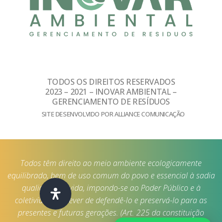
TODOS OS DIREITOS RESERVADOS
2023 – 2021 – INOVAR AMBIENTAL –
GERENCIAMENTO DE RESÍDUOS
SITE DESENVOLVIDO POR ALLIANCE COMUNICAÇÃO
Todos têm direito ao meio ambiente ecologicamente
equilibrado, bem de uso comum do povo e essencial à sadia
qualidade de vida, impondo-se ao Poder Público e à
coletividade o dever de defendê-lo e preservá-lo para as
presentes e futuras gerações. (Art. 225 da constituição