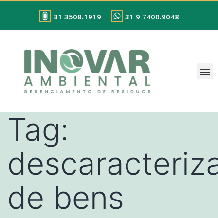
31 3508.1919
31 9 7400.9048
Tag:
descaracteriz
de bens