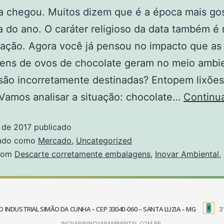
a chegou. Muitos dizem que é a época mais go
 do ano. O caráter religioso da data também é
ração. Agora você já pensou no impacto que as
ens de ovos de chocolate geram no meio ambi
são incorretamente destinadas? Entopem lixões
 Vamos analisar a situação: chocolate…
Continu
l de 2017
publicado
zado como
Mercado
,
Uncategorized
com
Descarte corretamente embalagens
,
Inovar Ambiental
,
TRITO INDUSTRIAL SIMÃO DA CUNHA – CEP 33040-060 – SANTA LUZIA – MG
3
INOVAR@INOVARAMBIENTAL.COM.BR