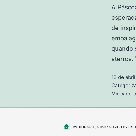
A Pásco
esperada
de inspi
embalag
quando 
aterros.
12 de abri
Categori
Marcado 
AV. BEIRA RIO, 6.058 / 6.068 – DIS