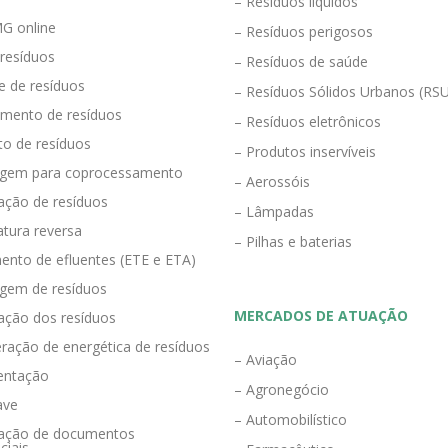
– Resíduos líquidos
G online
– Resíduos perigosos
 resíduos
– Resíduos de saúde
e de resíduos
– Resíduos Sólidos Urbanos (RS
mento de resíduos
– Resíduos eletrônicos
to de resíduos
– Produtos inservíveis
agem para coprocessamento
– Aerossóis
ração de resíduos
– Lâmpadas
tura reversa
– Pilhas e baterias
ento de efluentes (ETE e ETA)
agem de resíduos
MERCADOS DE ATUAÇÃO
zação dos resíduos
ração de energética de resíduos
– Aviação
entação
– Agronegócio
ave
– Automobilístico
eração de documentos
ciais