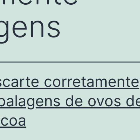
gens
carte corretamente
alagens de ovos d
scoa