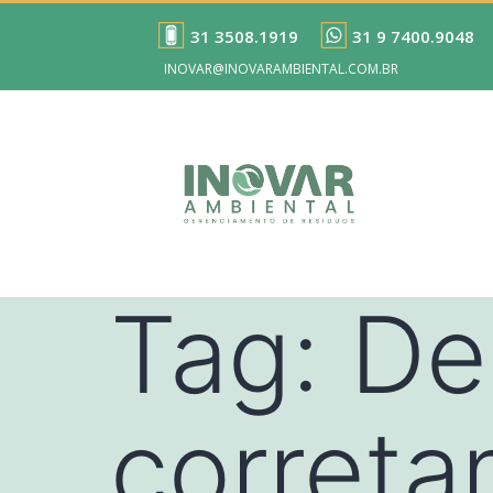
31 3508.1919
31 9 7400.9048
INOVAR@INOVARAMBIENTAL.COM.BR
Tag:
De
corret