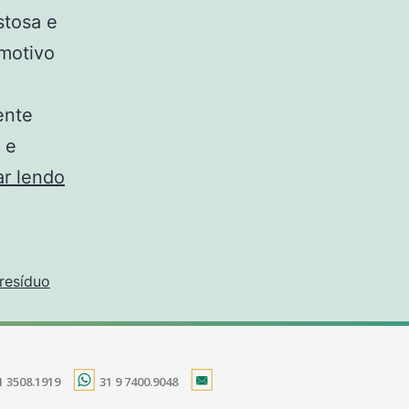
stosa e
 motivo
ente
 e
ar lendo
resíduo
1 3508.1919
31 9 7400.9048