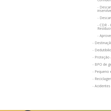
- Descar
inservíve
- Desca
- CDR -
Resíduo
- Aprov
- Destinaçã
- Dedutibili
- Proteção
- BPO de g
- Pequeno 
- Reciclag
- Acidentes