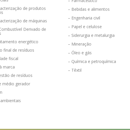
– Farmacêutico
acterização de produtos
– Bebidas e alimentos
is
– Engenharia civil
racterização de máquinas
– Papel e celulose
 Combustível Derivado de
s
– Siderurgia e metalurgia
eitamento energético
– Mineração
o final de resíduos
– Óleo e gás
dade fiscal
– Química e petroquímica
 à marca
– Têxtil
estão de resíduos
e médio gerador
em
 ambientais