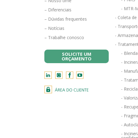
– Nosso time
- MTR-M
– Diferenciais
- Coleta de
– Dúvidas frequentes
- Transport
– Notícias
- Armazena
– Trabalhe conosco
- Tratamen
- Blend
SOLICITE UM
ORÇAMENTO
- Incine
- Manufa
- Tratam
- Recicl
- Valori
- Recupe
- Fragm
- Autocl
- Incin
confiden