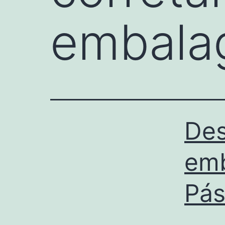
embala
Des
emb
Pá