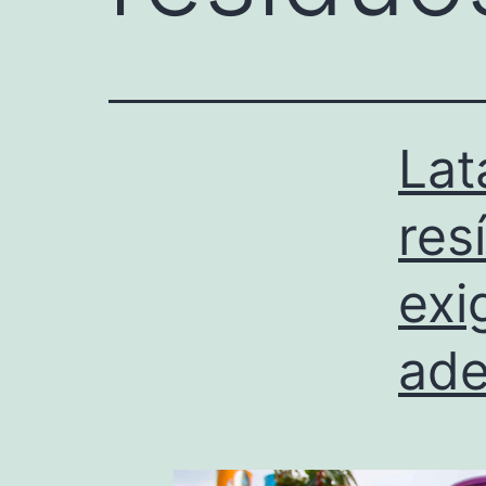
Lat
res
exi
ad