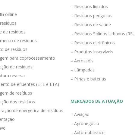
– Resíduos líquidos
G online
– Resíduos perigosos
 resíduos
– Resíduos de saúde
e de resíduos
– Resíduos Sólidos Urbanos (RS
mento de resíduos
– Resíduos eletrônicos
to de resíduos
– Produtos inservíveis
agem para coprocessamento
– Aerossóis
ração de resíduos
– Lâmpadas
tura reversa
– Pilhas e baterias
ento de efluentes (ETE e ETA)
agem de resíduos
MERCADOS DE ATUAÇÃO
zação dos resíduos
ração de energética de resíduos
– Aviação
entação
– Agronegócio
ave
– Automobilístico