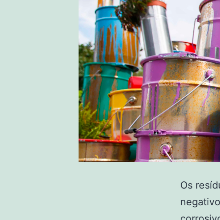
Os resíd
negativ
corrosiv