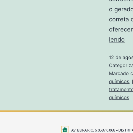
o gerado
correta
oferecer
lendo
12 de ago
Categori
Marcado 
químicos
,
tratamento
químicos
AV. BEIRA RIO, 6.058 / 6.068 – DIS