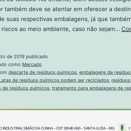
r também deve se atentar em oferecer a desti
 de suas respectivas embalagens, já que tamb
 riscos ao meio ambiente, caso não sejam…
Con
sto de 2019
publicado
zado como
Mercado
com
descarte de resíduos químicos
,
embalagens de resíduo
Latas de resíduos químicos podem ser reciclados
,
resíduos
 de resíduos químicos
,
tratamento para embalagens de re
TRITO INDUSTRIAL SIMÃO DA CUNHA – CEP 33040-060 – SANTA LUZIA – MG
3