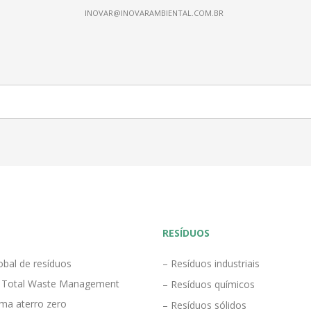
INOVAR@INOVARAMBIENTAL.COM.BR
RESÍDUOS
obal de resíduos
– Resíduos industriais
 Total Waste Management
– Resíduos químicos
ma aterro zero
– Resíduos sólidos