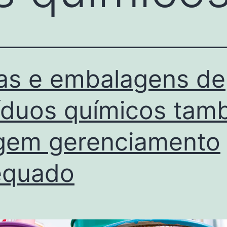
as e embalagens de
íduos químicos ta
gem gerenciamento
equado