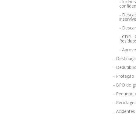
- Incin
confiden
- Descar
inservíve
- Desca
- CDR -
Resíduo
- Aprov
- Destinaçã
- Dedutibili
- Proteção
- BPO de g
- Pequeno 
- Reciclag
- Acidentes