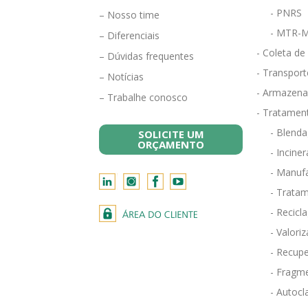
- PNRS
– Nosso time
- MTR-M
– Diferenciais
- Coleta de
– Dúvidas frequentes
- Transport
– Notícias
- Armazena
– Trabalhe conosco
- Tratamen
- Blend
SOLICITE UM
ORÇAMENTO
- Incine
- Manufa
- Tratam
- Recicl
- Valori
- Recupe
- Fragm
- Autocl