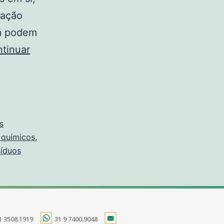
nação
ém podem
tinuar
s
 químicos
,
síduos
1 3508.1919
31 9 7400.9048