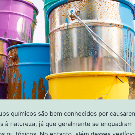
uos químicos são bem conhecidos por causarem
os à natureza, já que geralmente se enquadram
os ou tóxicos. No entanto, além desses vestígio