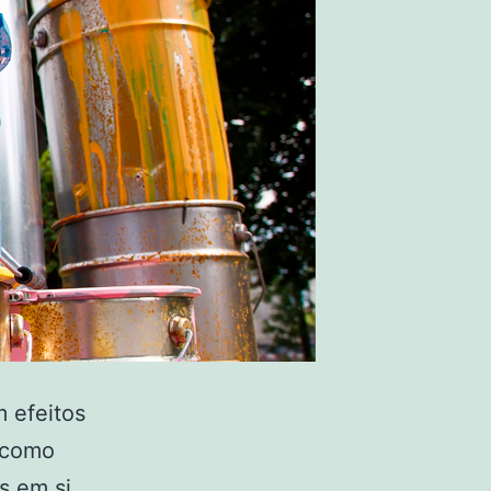
 efeitos
 como
s em si,