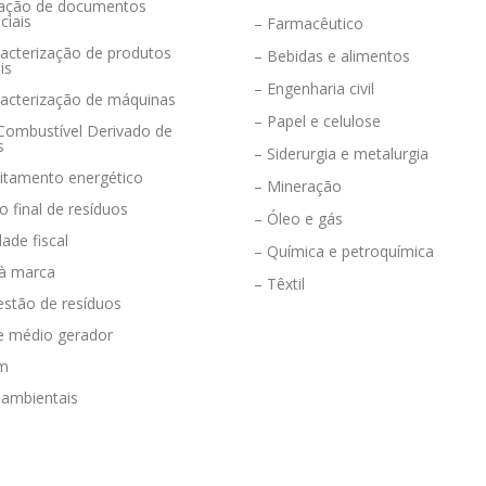
eração de documentos
ciais
– Farmacêutico
acterização de produtos
– Bebidas e alimentos
is
– Engenharia civil
racterização de máquinas
– Papel e celulose
 Combustível Derivado de
s
– Siderurgia e metalurgia
eitamento energético
– Mineração
o final de resíduos
– Óleo e gás
dade fiscal
– Química e petroquímica
 à marca
– Têxtil
estão de resíduos
e médio gerador
em
 ambientais