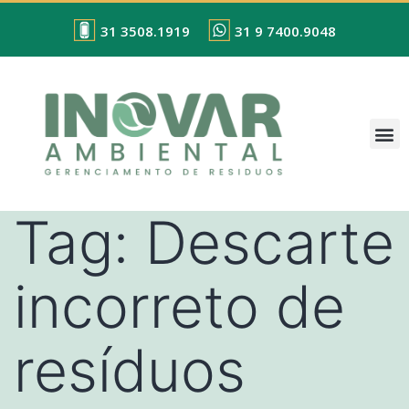
31 3508.1919
31 9 7400.9048
Tag:
Descarte
incorreto de
resíduos