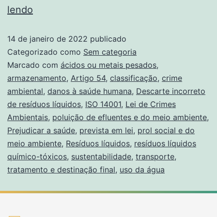
lendo
14 de janeiro de 2022
publicado
Categorizado como
Sem categoria
Marcado com
ácidos ou metais pesados
,
armazenamento
,
Artigo 54
,
classificação
,
crime
ambiental
,
danos à saúde humana
,
Descarte incorreto
de resíduos líquidos
,
ISO 14001
,
Lei de Crimes
Ambientais
,
poluição de efluentes e do meio ambiente
,
Prejudicar a saúde
,
prevista em lei
,
prol social e do
meio ambiente
,
Resíduos líquidos
,
resíduos líquidos
químico-tóxicos
,
sustentabilidade
,
transporte
,
tratamento e destinação final
,
uso da água