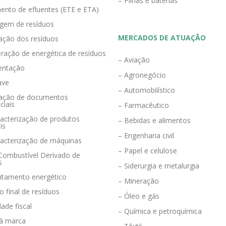
– Pilhas e baterias
ento de efluentes (ETE e ETA)
agem de resíduos
MERCADOS DE ATUAÇÃO
zação dos resíduos
ração de energética de resíduos
– Aviação
entação
– Agronegócio
ave
– Automobilístico
eração de documentos
ciais
– Farmacêutico
acterização de produtos
– Bebidas e alimentos
is
– Engenharia civil
racterização de máquinas
– Papel e celulose
 Combustível Derivado de
s
– Siderurgia e metalurgia
eitamento energético
– Mineração
o final de resíduos
– Óleo e gás
dade fiscal
– Química e petroquímica
 à marca