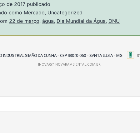
ço de 2017
publicado
zado como
Mercado
,
Uncategorized
com
22 de março
,
água
,
Dia Mundial da Água
,
ONU
TRITO INDUSTRIAL SIMÃO DA CUNHA – CEP 33040-060 – SANTA LUZIA – MG
3
INOVAR@INOVARAMBIENTAL.COM.BR