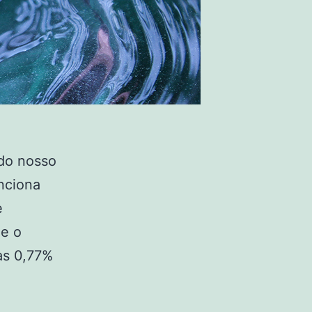
ndo nosso
unciona
e
de o
as 0,77%