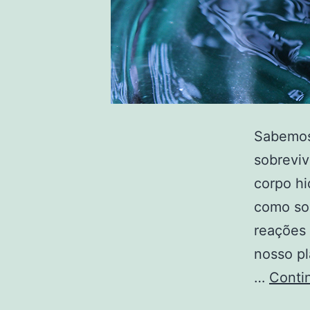
Sabemos 
sobreviv
corpo hi
como sol
reações 
nosso pl
…
Conti