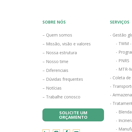
SOBRE NÓS
SERVIÇOS
– Quem somos
- Gestão gl
- TWM -
– Missão, visão e valores
- Progra
– Nossa estrutura
- PNRS
– Nosso time
- MTR-M
– Diferenciais
- Coleta de
– Dúvidas frequentes
- Transport
– Notícias
- Armazena
– Trabalhe conosco
- Tratamen
- Blend
SOLICITE UM
ORÇAMENTO
- Incine
- Manufa