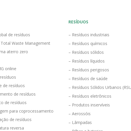
RESÍDUOS
obal de resíduos
– Resíduos industriais
 Total Waste Management
– Resíduos químicos
ma aterro zero
– Resíduos sólidos
– Resíduos líquidos
G online
– Resíduos perigosos
 resíduos
– Resíduos de saúde
e de resíduos
– Resíduos Sólidos Urbanos (RS
mento de resíduos
– Resíduos eletrônicos
to de resíduos
– Produtos inservíveis
agem para coprocessamento
– Aerossóis
ração de resíduos
– Lâmpadas
tura reversa