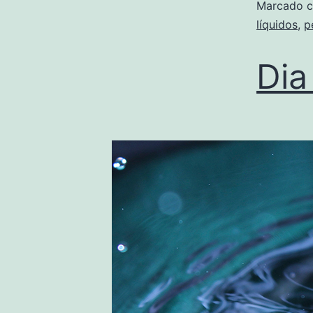
Marcado 
líquidos
,
p
Dia