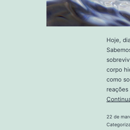
Hoje, di
Sabemos 
sobreviv
corpo hi
como sol
reações 
Continu
22 de mar
Categori