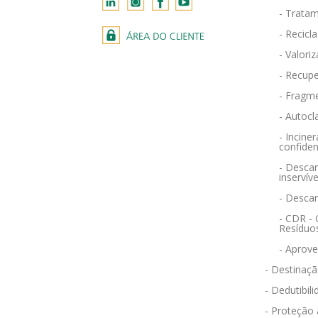
- Tratam
- Recicl
- Valori
- Recupe
- Fragm
- Autocl
- Incin
confiden
- Descar
inservíve
- Desca
- CDR -
Resíduo
- Aprov
- Destinaçã
- Dedutibili
- Proteção