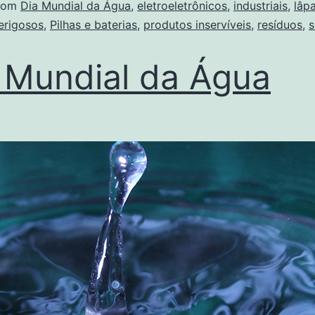
com
Dia Mundial da Água
,
eletroeletrônicos
,
industriais
,
lâp
erigosos
,
Pilhas e baterias
,
produtos inservíveis
,
resíduos
,
s
 Mundial da Água