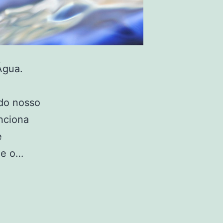
Água.
ndo nosso
unciona
e
de o…