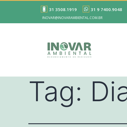
31 3508.1919
31 9 7400.9048
INOVAR@INOVARAMBIENTAL.COM.BR
Tag:
Di