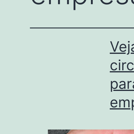
Vej
cir
par
em