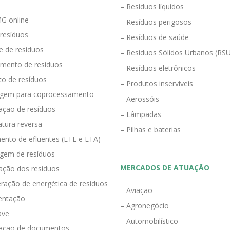
– Resíduos líquidos
G online
– Resíduos perigosos
 resíduos
– Resíduos de saúde
e de resíduos
– Resíduos Sólidos Urbanos (RS
mento de resíduos
– Resíduos eletrônicos
to de resíduos
– Produtos inservíveis
agem para coprocessamento
– Aerossóis
ração de resíduos
– Lâmpadas
tura reversa
– Pilhas e baterias
ento de efluentes (ETE e ETA)
agem de resíduos
MERCADOS DE ATUAÇÃO
zação dos resíduos
ração de energética de resíduos
– Aviação
entação
– Agronegócio
ave
– Automobilístico
eração de documentos