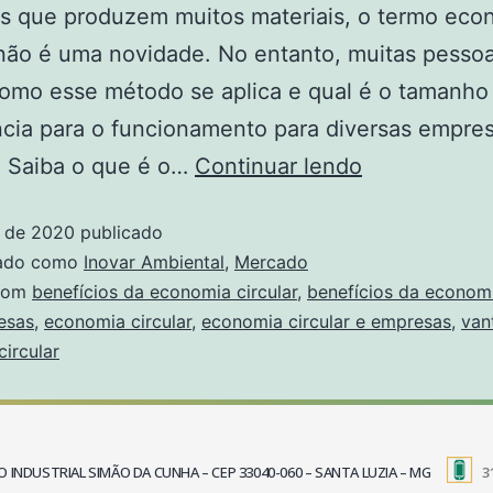
s que produzem muitos materiais, o termo eco
 não é uma novidade. No entanto, muitas pesso
omo esse método se aplica e qual é o tamanho
cia para o funcionamento para diversas empres
 Saiba o que é o…
Continuar lendo
o de 2020
publicado
zado como
Inovar Ambiental
,
Mercado
com
benefícios da economia circular
,
benefícios da economi
esas
,
economia circular
,
economia circular e empresas
,
van
ircular
TRITO INDUSTRIAL SIMÃO DA CUNHA – CEP 33040-060 – SANTA LUZIA – MG
3