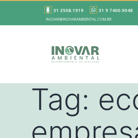
31 3508.1919
31 9 7400.9048
INOVAR@INOVARAMBIENTAL.COM.BR
Tag:
ec
empres