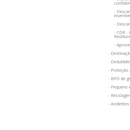
confiden
- Descar
inservíve
- Desca
- CDR -
Resíduo
- Aprov
- Destinaçã
- Dedutibili
- Proteção
- BPO de g
- Pequeno 
- Reciclag
- Acidentes