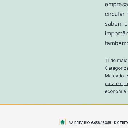
empresa
circular
sabem c
importân
também:
11 de mai
Categori
Marcado 
para empr
economia c
AV. BEIRA RIO, 6.058 / 6.068 – DIS