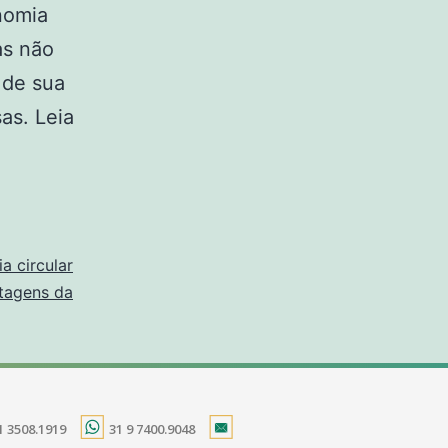
nomia
as não
 de sua
as. Leia
a circular
tagens da
1 3508.1919
31 9 7400.9048