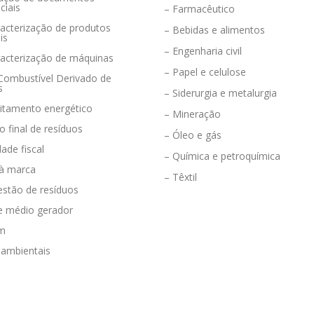
ciais
– Farmacêutico
acterização de produtos
– Bebidas e alimentos
is
– Engenharia civil
racterização de máquinas
– Papel e celulose
 Combustível Derivado de
s
– Siderurgia e metalurgia
eitamento energético
– Mineração
o final de resíduos
– Óleo e gás
dade fiscal
– Química e petroquímica
 à marca
– Têxtil
estão de resíduos
e médio gerador
em
 ambientais