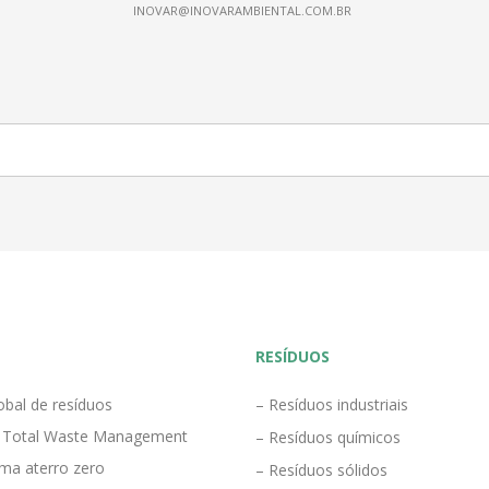
INOVAR@INOVARAMBIENTAL.COM.BR
RESÍDUOS
obal de resíduos
– Resíduos industriais
 Total Waste Management
– Resíduos químicos
ma aterro zero
– Resíduos sólidos