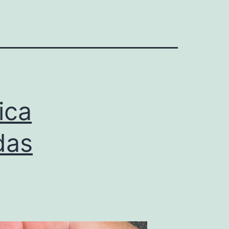
ica
das