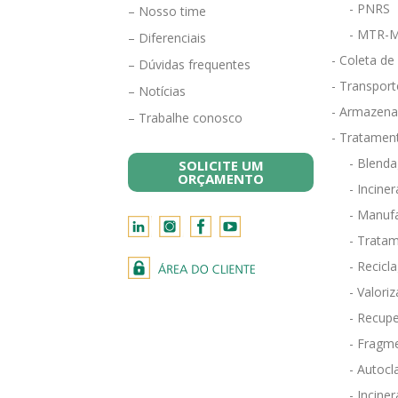
- PNRS
– Nosso time
- MTR-M
– Diferenciais
- Coleta de
– Dúvidas frequentes
- Transport
– Notícias
- Armazena
– Trabalhe conosco
- Tratamen
- Blend
SOLICITE UM
ORÇAMENTO
- Incine
- Manufa
- Tratam
- Recicl
- Valori
- Recupe
- Fragm
- Autocl
- Incin