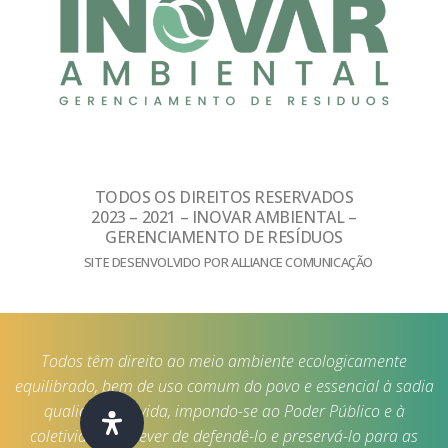
TODOS OS DIREITOS RESERVADOS
2023 – 2021 – INOVAR AMBIENTAL –
GERENCIAMENTO DE RESÍDUOS
SITE DESENVOLVIDO POR ALLIANCE COMUNICAÇÃO
Todos têm direito ao meio ambiente ecologicamente
equilibrado, bem de uso comum do povo e essencial à sadia
qualidade de vida, impondo-se ao Poder Público e à
coletividade o dever de defendê-lo e preservá-lo para as