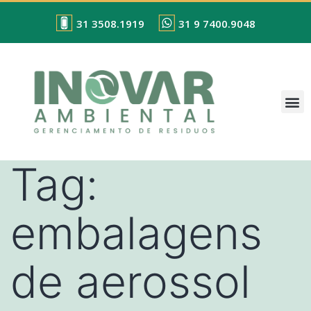
31 3508.1919
31 9 7400.9048
Tag:
embalagens
de aerossol