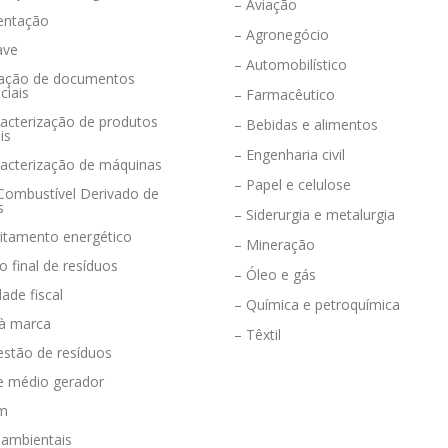
– Aviação
entação
– Agronegócio
ave
– Automobilístico
eração de documentos
ciais
– Farmacêutico
acterização de produtos
– Bebidas e alimentos
is
– Engenharia civil
racterização de máquinas
– Papel e celulose
 Combustível Derivado de
s
– Siderurgia e metalurgia
eitamento energético
– Mineração
o final de resíduos
– Óleo e gás
dade fiscal
– Química e petroquímica
 à marca
– Têxtil
estão de resíduos
e médio gerador
em
 ambientais