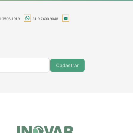
1 3508.1919
31 9 7400.9048
Cadastrar