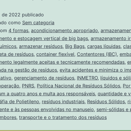
l de 2022
publicado
zado como
Sem categoria
com
4 formas
,
acondicionamento apropriado
,
armazenamen
ento e estocagem vertical de big bags
,
armazenamento ir
uímicos
,
armazenar resíduos
,
Big Bags
,
cargas líquidas
,
cla
eta de resíduos
,
container flexível
,
Contentores (IBC)
,
emba
ento legalmente aceitas e tecnicamente recomendadas
,
e
ada na gestão de resíduos
,
evita acidentes e minimiza o im
fativo
,
gerenciamento de resíduos
,
INMETRO
,
líquidos e sól
 operação
,
PNRS
,
Política Nacional de Resíduos Sólidos
,
Por
um a quatro anos e multa aos responsáveis
,
quantidade e 
áfia de Polietileno
,
resíduos industriais
,
Resíduos Sólidos
,
r
ente e às pessoas envolvidas no manuseio
,
semi-sólidas e
mbores
,
transporte e o tratamento dos resíduos