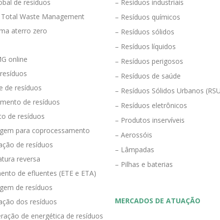
obal de resíduos
– Resíduos industriais
 Total Waste Management
– Resíduos químicos
ma aterro zero
– Resíduos sólidos
– Resíduos líquidos
G online
– Resíduos perigosos
 resíduos
– Resíduos de saúde
e de resíduos
– Resíduos Sólidos Urbanos (RS
mento de resíduos
– Resíduos eletrônicos
to de resíduos
– Produtos inservíveis
agem para coprocessamento
– Aerossóis
ração de resíduos
– Lâmpadas
tura reversa
– Pilhas e baterias
ento de efluentes (ETE e ETA)
agem de resíduos
MERCADOS DE ATUAÇÃO
zação dos resíduos
ração de energética de resíduos