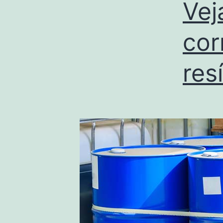
Vej
cor
res