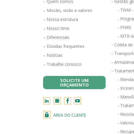
– Quem somos
- Gestão gl
- TWM -
– Missão, visão e valores
- Progra
– Nossa estrutura
- PNRS
– Nosso time
- MTR-M
– Diferenciais
- Coleta de
– Dúvidas frequentes
- Transport
– Notícias
- Armazena
– Trabalhe conosco
- Tratamen
- Blend
SOLICITE UM
ORÇAMENTO
- Incine
- Manufa
- Tratam
- Recicl
- Valori
- Recupe