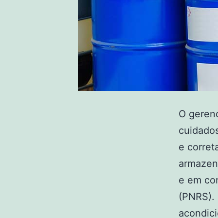
O gerenc
cuidados
e corret
armazen
e em con
(PNRS).
acondic