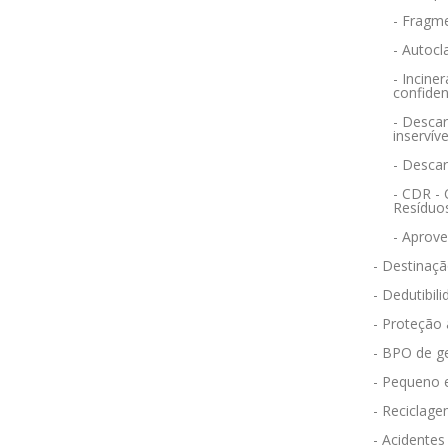
- Fragm
- Autocl
- Incin
confiden
- Descar
inservíve
- Desca
- CDR -
Resíduo
- Aprov
- Destinaçã
- Dedutibili
- Proteção
- BPO de g
- Pequeno 
- Reciclag
- Acidentes