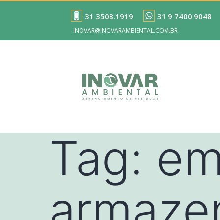
31 3508.1919
31 9 7400.9048
INOVAR@INOVARAMBIENTAL.COM.BR
Tag:
em
armaze