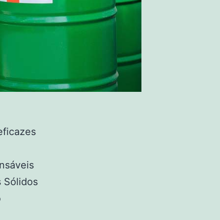
eficazes
nsáveis
 Sólidos
o