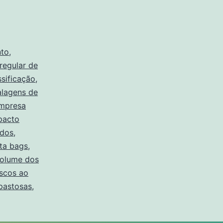
to
,
regular de
ssificação
,
lagens de
mpresa
pacto
idos
,
ta bags
,
volume dos
iscos ao
 pastosas
,