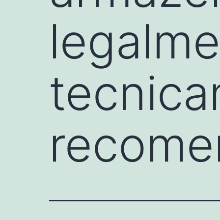
legalme
tecnic
recome