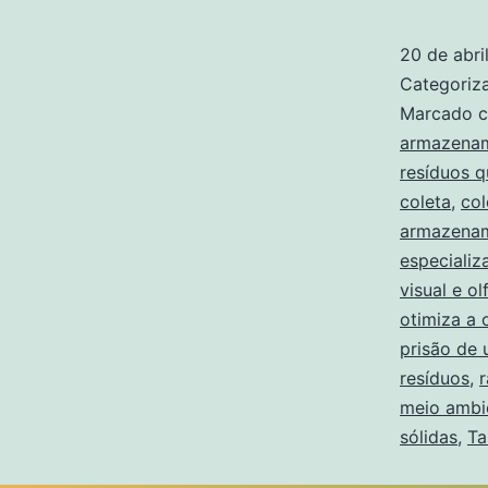
20 de abri
Categori
Marcado 
armazenam
resíduos q
coleta
,
col
armazenam
especializ
visual e ol
otimiza a
prisão de 
resíduos
,
r
meio ambi
sólidas
,
Ta