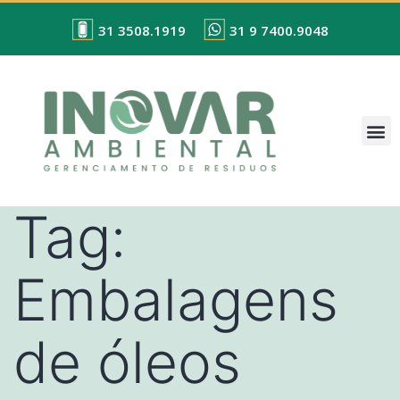
31 3508.1919
31 9 7400.9048
Tag:
Embalagens
de óleos