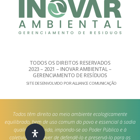
TODOS OS DIREITOS RESERVADOS
2023 – 2021 – INOVAR AMBIENTAL –
GERENCIAMENTO DE RESÍDUOS
SITE DESENVOLVIDO POR ALLIANCE COMUNICAÇÃO
Todos têm direito ao meio ambiente ecologicamente
equilibrado, bem de uso comum do povo e essencial à sadia
qualidade de vida, impondo-se ao Poder Público e à
coletividade o dever de defendê-lo e preservá-lo para as