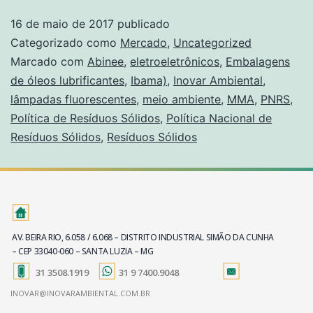
16 de maio de 2017
publicado
Categorizado como
Mercado
,
Uncategorized
Marcado com
Abinee
,
eletroeletrônicos
,
Embalagens
de óleos lubrificantes
,
Ibama)
,
Inovar Ambiental
,
lâmpadas fluorescentes
,
meio ambiente
,
MMA
,
PNRS
,
Política de Resíduos Sólidos
,
Política Nacional de
Resíduos Sólidos
,
Resíduos Sólidos
AV. BEIRA RIO, 6.058 / 6.068 – DISTRITO INDUSTRIAL SIMÃO DA CUNHA
– CEP 33040-060 – SANTA LUZIA – MG
31 3508.1919
31 9 7400.9048
INOVAR@INOVARAMBIENTAL.COM.BR