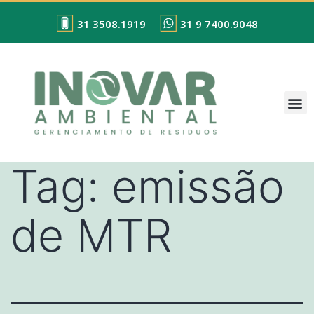
31 3508.1919
31 9 7400.9048
Tag:
emissão
de MTR