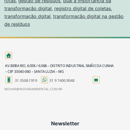
rotas
,
gestão de resíduos
,
qual a importância da
transformação digital
,
registro digital de coletas
,
transformação dgital
,
transformação digital na gestão
de resíduos
AV. BEIRA RIO, 6.058 / 6.068 – DISTRITO INDUSTRIAL SIMÃO DA CUNHA
– CEP 33040-060 – SANTA LUZIA – MG
31 3508.1919
31 9 7400.9048
INOVAR@INOVARAMBIENTAL.COM.BR
Newsletter