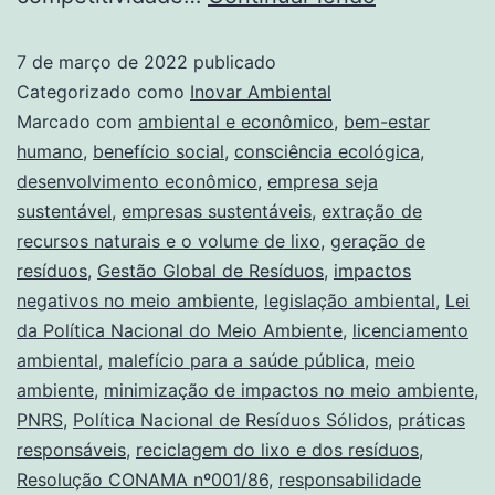
7 de março de 2022
publicado
Categorizado como
Inovar Ambiental
Marcado com
ambiental e econômico
,
bem-estar
humano
,
benefício social
,
consciência ecológica
,
desenvolvimento econômico
,
empresa seja
sustentável
,
empresas sustentáveis
,
extração de
recursos naturais e o volume de lixo
,
geração de
resíduos
,
Gestão Global de Resíduos
,
impactos
negativos no meio ambiente
,
legislação ambiental
,
Lei
da Política Nacional do Meio Ambiente
,
licenciamento
ambiental
,
malefício para a saúde pública
,
meio
ambiente
,
minimização de impactos no meio ambiente
,
PNRS
,
Política Nacional de Resíduos Sólidos
,
práticas
responsáveis
,
reciclagem do lixo e dos resíduos
,
Resolução CONAMA nº001/86
,
responsabilidade