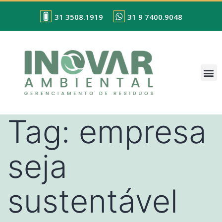
31 3508.1919
31 9 7400.9048
Tag:
empresa
seja
sustentável