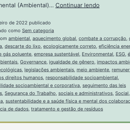
mental (Ambiental)…
Continuar lendo
eiro de 2022
publicado
zado como
Sem categoria
com
ambiental
,
aquecimento global
,
combate a corrupção
,
a
,
descarte do lixo
,
ecologicamente correto
,
eficiência ene
e gás poluente
,
empresa sustentável
,
Environmental
,
ESG
,
é
bientais
,
Governance
,
igualdade de gênero
,
impactos ambie
ecológicas
,
legislações ambientais
,
meio ambiente
,
remuner
os direitos humanos
,
responsabilidade socioambiental
,
lidade socioambiental e corporativa
,
seguimento das leis
s
,
Segurança do Trabalho
,
sociais e administrativos
,
Social
ça
,
sustentabilidade e a saúde física e mental dos colabora
ncia de dados
,
tratamento e gestão de resíduos