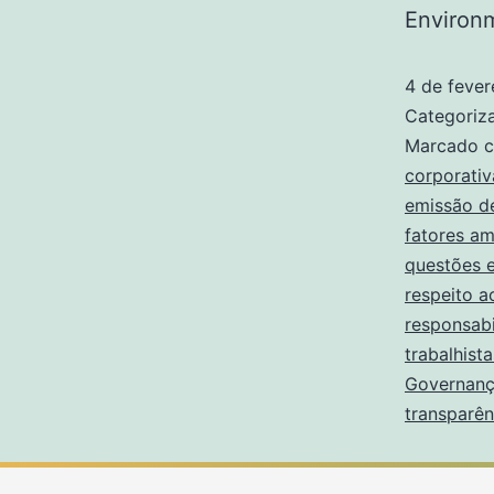
Environ
4 de fever
Categori
Marcado 
corporativ
emissão d
fatores am
questões 
respeito a
responsabi
trabalhista
Governan
transparê