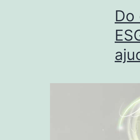
Do 
ESG
aju