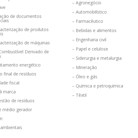
– Agronegócio
ave
– Automobilístico
eração de documentos
ciais
– Farmacêutico
acterização de produtos
– Bebidas e alimentos
is
– Engenharia civil
racterização de máquinas
– Papel e celulose
 Combustível Derivado de
s
– Siderurgia e metalurgia
eitamento energético
– Mineração
o final de resíduos
– Óleo e gás
dade fiscal
– Química e petroquímica
 à marca
– Têxtil
estão de resíduos
e médio gerador
em
 ambientais