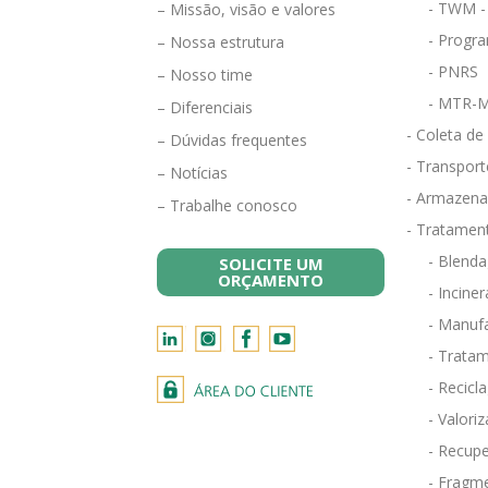
- TWM -
– Missão, visão e valores
- Progra
– Nossa estrutura
- PNRS
– Nosso time
- MTR-M
– Diferenciais
- Coleta de
– Dúvidas frequentes
- Transport
– Notícias
- Armazena
– Trabalhe conosco
- Tratamen
- Blend
SOLICITE UM
ORÇAMENTO
- Incine
- Manufa
- Tratam
- Recicl
- Valori
- Recupe
- Fragm