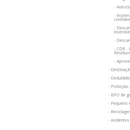
- Autocl
- Incin
confiden
- Descar
inservíve
- Desca
- CDR -
Resíduo
- Aprov
- Destinaçã
- Dedutibili
- Proteção
- BPO de g
- Pequeno 
- Reciclag
- Acidentes