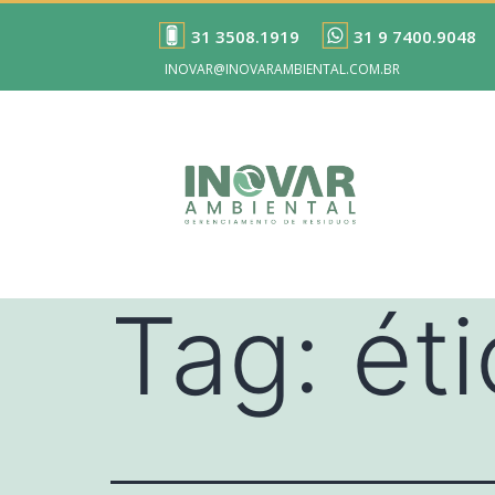
31 3508.1919
31 9 7400.9048
INOVAR@INOVARAMBIENTAL.COM.BR
Tag:
ét