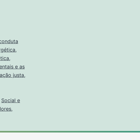
conduta
rgética
,
tica
,
ntais e as
ação justa
,
,
Social e
dores
,