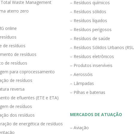
 Total Waste Management
– Resíduos químicos
ma aterro zero
– Resíduos sólidos
– Resíduos líquidos
G online
– Resíduos perigosos
 resíduos
– Resíduos de saúde
e de resíduos
– Resíduos Sólidos Urbanos (RS
mento de resíduos
– Resíduos eletrônicos
to de resíduos
– Produtos inservíveis
agem para coprocessamento
– Aerossóis
ração de resíduos
– Lâmpadas
tura reversa
– Pilhas e baterias
ento de efluentes (ETE e ETA)
agem de resíduos
MERCADOS DE ATUAÇÃO
zação dos resíduos
ração de energética de resíduos
– Aviação
entação