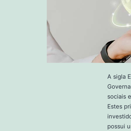
A sigla 
Governan
sociais 
Estes pr
investid
possui u