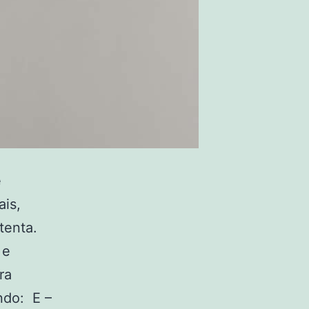
e
ais,
tenta.
 e
ra
ndo: E –