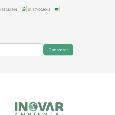
1 3508.1919
31 9 7400.9048
Cadastrar