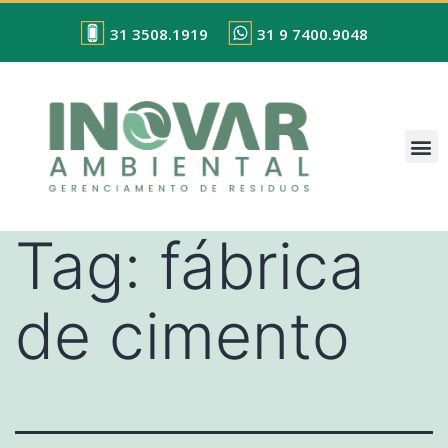
31 3508.1919
31 9 7400.9048
Tag:
fábrica
de cimento