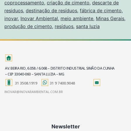
coprocessamento
,
criação de cimento
,
descarte de
residuos
,
destinação de resíduos
,
fábrica de cimento
,
inovar
,
Inovar Ambiental
,
meio ambiente
,
Minas Gerais
,
produção de cimento
,
resíduos
,
santa luzia
AV. BEIRA RIO, 6.058 / 6.068 – DISTRITO INDUSTRIAL SIMÃO DA CUNHA
– CEP 33040-060 – SANTA LUZIA – MG
31 3508.1919
31 9 7400.9048
INOVAR@INOVARAMBIENTAL.COM.BR
Newsletter