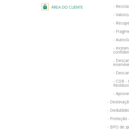
- Recicl
- Valori
- Recupe
- Fragm
- Autocl
- Incin
confiden
- Descar
inservíve
- Desca
- CDR -
Resíduo
- Aprov
- Destinaçã
- Dedutibili
- Proteção
- BPO de g