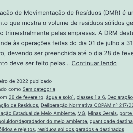
ração de Movimentação de Resíduos (DMR) é 
to que mostra o volume de resíduos sólidos ge
do trimestralmente pelas empresas. A DRM des
nde às operações feitas do dia 01 de julho a 3
, devendo ser preenchida até o dia 28 de feve
to deve ser feito pelas…
Continuar lendo
eiro de 2022
publicado
zado como
Sem categoria
com
28 de fevereiro
,
água e solo)
,
classes 1 a 6
,
Declaração
ção de Resíduos
,
Deliberação Normativa COPAM nº 217/2
ação Estadual de Meio Ambiente
,
MG
,
Minas Gerais
,
porte
 poluidor/degradador do meio ambiente
,
quantidade destin
lidos e rejeitos
,
resíduos sólidos gerados e destinados