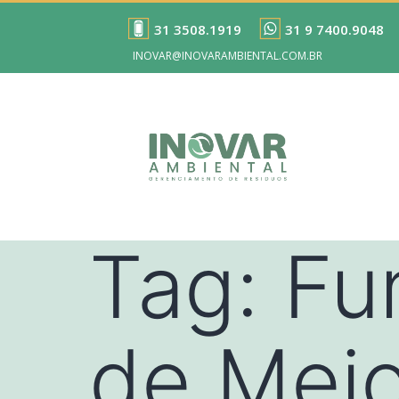
31 3508.1919
31 9 7400.9048
INOVAR@INOVARAMBIENTAL.COM.BR
Tag:
Fu
de Mei