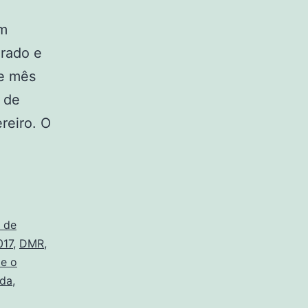
um
rado e
te mês
1 de
reiro. O
 de
017
,
DMR
,
 e o
ada
,