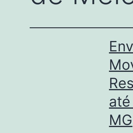
Env
Mo
Res
até
MG