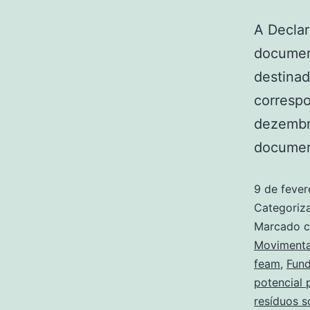
A Decla
documen
destina
correspo
dezembro
documen
9 de fever
Categori
Marcado 
Movimenta
feam
,
Fund
potencial
resíduos só