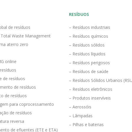
RESÍDUOS
obal de resíduos
– Resíduos industriais
 Total Waste Management
– Resíduos químicos
ma aterro zero
– Resíduos sólidos
– Resíduos líquidos
G online
– Resíduos perigosos
 resíduos
– Resíduos de saúde
e de resíduos
– Resíduos Sólidos Urbanos (RS
mento de resíduos
– Resíduos eletrônicos
to de resíduos
– Produtos inservíveis
agem para coprocessamento
– Aerossóis
ração de resíduos
– Lâmpadas
tura reversa
– Pilhas e baterias
ento de efluentes (ETE e ETA)