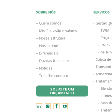
SOBRE NÓS
SERVIÇOS
– Quem somos
- Gestão gl
- TWM -
– Missão, visão e valores
- Progra
– Nossa estrutura
- PNRS
– Nosso time
- MTR-M
– Diferenciais
- Coleta de
– Dúvidas frequentes
- Transport
– Notícias
- Armazena
– Trabalhe conosco
- Tratamen
- Blend
SOLICITE UM
ORÇAMENTO
- Incine
- Manufa
- Tratam