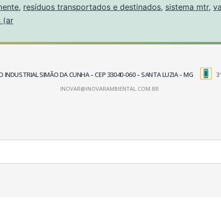
mente
,
resíduos transportados e destinados
,
sistema mtr
,
va
 (ar
TRITO INDUSTRIAL SIMÃO DA CUNHA – CEP 33040-060 – SANTA LUZIA – MG
3
INOVAR@INOVARAMBIENTAL.COM.BR