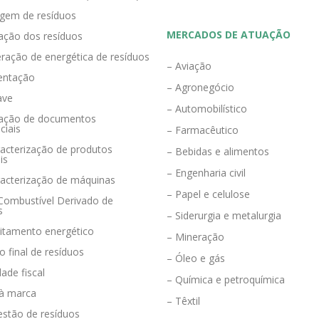
agem de resíduos
MERCADOS DE ATUAÇÃO
zação dos resíduos
ração de energética de resíduos
– Aviação
entação
– Agronegócio
ave
– Automobilístico
eração de documentos
ciais
– Farmacêutico
acterização de produtos
– Bebidas e alimentos
is
– Engenharia civil
racterização de máquinas
– Papel e celulose
 Combustível Derivado de
s
– Siderurgia e metalurgia
eitamento energético
– Mineração
o final de resíduos
– Óleo e gás
dade fiscal
– Química e petroquímica
 à marca
– Têxtil
estão de resíduos