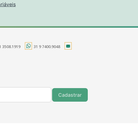
riáveis
1 3508.1919
31 9 7400.9048
Cadastrar