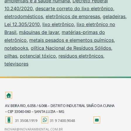
ambientais e à saúde humana
,
Decreto Federal
10.240/2020
,
descarte correto do lixo eletrônico
,
eletrodomésticos
,
eletrônicos de empresas
,
geladeiras
,
Lei 12.305/2010
,
lixo eletrônico
,
lixo eletrônico no
Brasil
,
máquinas de lavar
,
matérias-primas do
eletrônico
,
metais pesados e elementos químicos
,
notebooks
,
olítica Nacional de Resíduos Sólidos
,
pilhas
,
potencial tóxico
,
resíduos eletrônicos
,
televisores
AV. BEIRA RIO, 6.058 / 6.068 – DISTRITO INDUSTRIAL SIMÃO DA CUNHA
– CEP 33040-060 – SANTA LUZIA – MG
31 3508.1919
31 9 7400.9048
INOVAR@INOVARAMBIENTAL.COM.BR