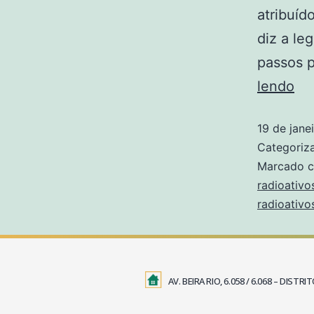
atribuíd
diz a le
passos p
lendo
19 de jane
Categori
Marcado 
radioativo
radioativo
AV. BEIRA RIO, 6.058 / 6.068 – DIS