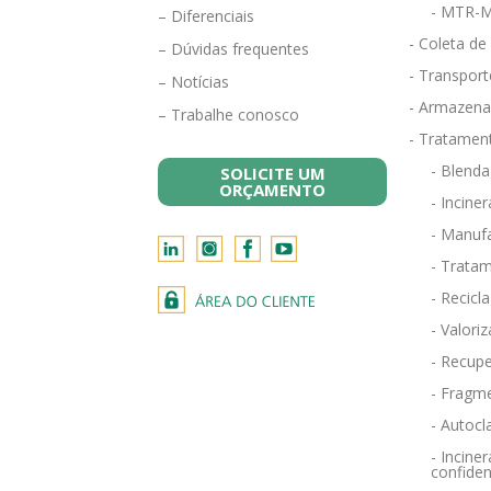
- MTR-M
– Diferenciais
- Coleta de
– Dúvidas frequentes
- Transport
– Notícias
- Armazena
– Trabalhe conosco
- Tratamen
- Blend
SOLICITE UM
ORÇAMENTO
- Incine
- Manufa
- Tratam
- Recicl
- Valori
- Recupe
- Fragm
- Autocl
- Incin
confiden