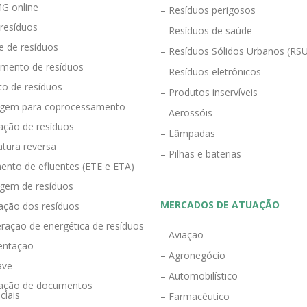
G online
– Resíduos perigosos
 resíduos
– Resíduos de saúde
e de resíduos
– Resíduos Sólidos Urbanos (RS
mento de resíduos
– Resíduos eletrônicos
to de resíduos
– Produtos inservíveis
agem para coprocessamento
– Aerossóis
ração de resíduos
– Lâmpadas
tura reversa
– Pilhas e baterias
ento de efluentes (ETE e ETA)
agem de resíduos
MERCADOS DE ATUAÇÃO
zação dos resíduos
ração de energética de resíduos
– Aviação
entação
– Agronegócio
ave
– Automobilístico
eração de documentos
ciais
– Farmacêutico