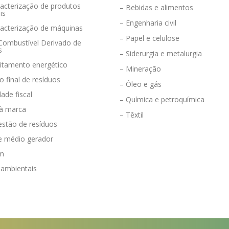
acterização de produtos
– Bebidas e alimentos
is
– Engenharia civil
racterização de máquinas
– Papel e celulose
 Combustível Derivado de
s
– Siderurgia e metalurgia
eitamento energético
– Mineração
o final de resíduos
– Óleo e gás
dade fiscal
– Química e petroquímica
 à marca
– Têxtil
estão de resíduos
e médio gerador
em
 ambientais