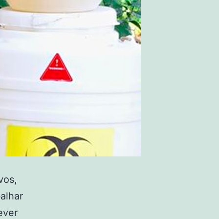
vos,
alhar
ever