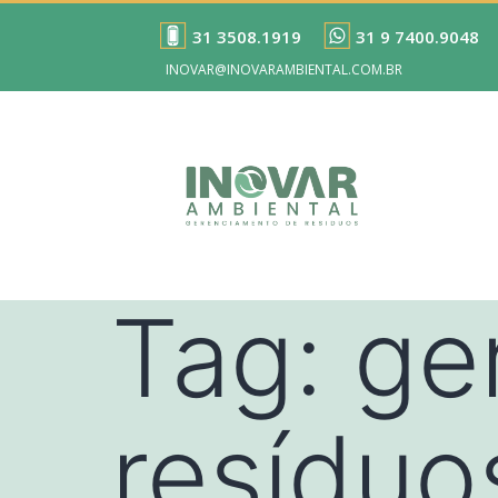
31 3508.1919
31 9 7400.9048
INOVAR@INOVARAMBIENTAL.COM.BR
Tag:
ge
resíduo