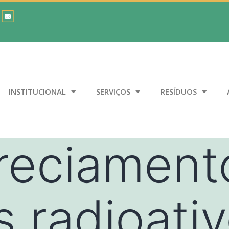
INSTITUCIONAL
SERVIÇOS
RESÍDUOS
reciament
s radioati