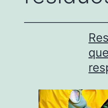
Res
que
res