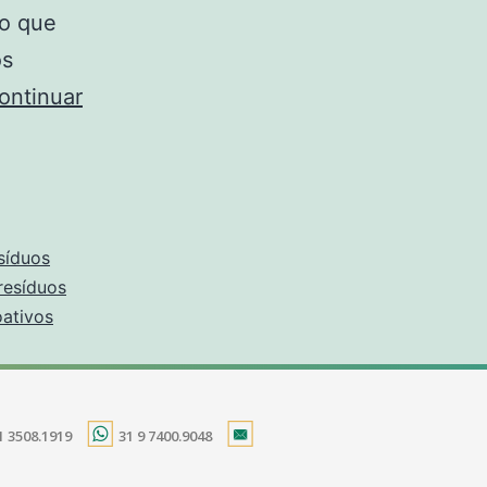
 o que
os
ontinuar
síduos
resíduos
oativos
1 3508.1919
31 9 7400.9048