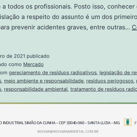
o a todos os profissionais. Posto isso, conhecer
gislação a respeito do assunto é um dos primeir
ara prevenir acidentes graves, entre outras…
C
iro de 2021
publicado
zado como
Mercado
com
gereciamento de resíduos radioativos
,
legislação de re
s
,
meio ambiente e responsabilidade
,
resíduos periogosos
,
s
,
responsabilidade ambiental
,
tratamento de resíduos radi
TRITO INDUSTRIAL SIMÃO DA CUNHA – CEP 33040-060 – SANTA LUZIA – MG
3
INOVAR@INOVARAMBIENTAL.COM.BR