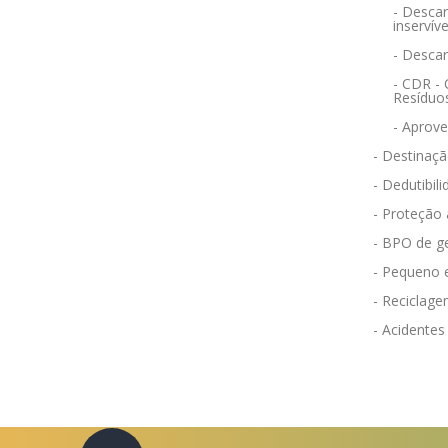
- Descar
inservíve
- Desca
- CDR -
Resíduo
- Aprov
- Destinaçã
- Dedutibili
- Proteção
- BPO de g
- Pequeno 
- Reciclag
- Acidentes