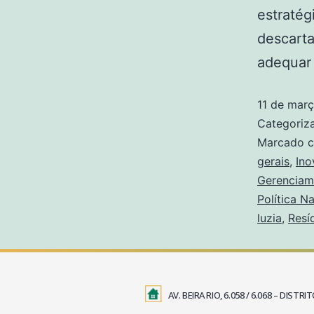
estratég
descarta
adequar
11 de mar
Categori
Marcado 
gerais
,
Ino
Gerenciam
Política N
luzia
,
Resí
AV. BEIRA RIO, 6.058 / 6.068 – DIS