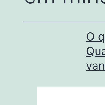
O q
Qua
van