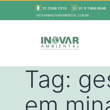
31 3508.1919
31 9 7400.9048
INOVAR@INOVARAMBIENTAL.COM.BR
Tag:
ge
em mina