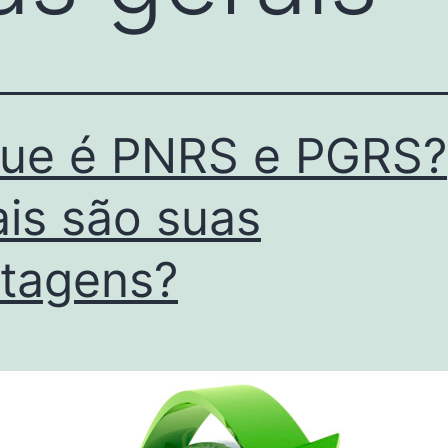
ue é PNRS e PGRS?
is são suas
tagens?