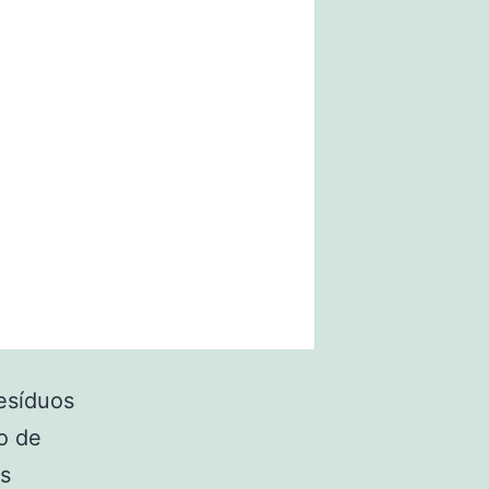
esíduos
o de
as