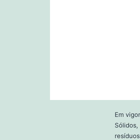
Em vigor
Sólidos,
resíduos