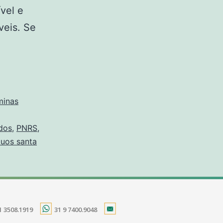
vel e
veis. Se
minas
idos
,
PNRS
,
duos santa
1 3508.1919
31 9 7400.9048