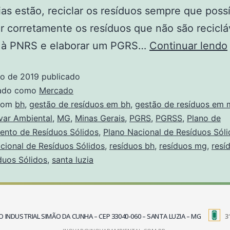
ias estão, reciclar os resíduos sempre que possí
r corretamente os resíduos que não são reciclá
 à PNRS e elaborar um PGRS…
Continuar lendo
ço de 2019
publicado
zado como
Mercado
com
bh
,
gestão de resíduos em bh
,
gestão de resíduos em 
var Ambiental
,
MG
,
Minas Gerais
,
PGRS
,
PGRSS
,
Plano de
ento de Resíduos Sólidos
,
Plano Nacional de Resíduos Sól
acional de Resíduos Sólidos
,
resíduos bh
,
resíduos mg
,
resí
duos Sólidos
,
santa luzia
TRITO INDUSTRIAL SIMÃO DA CUNHA – CEP 33040-060 – SANTA LUZIA – MG
3