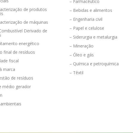
ciais
– Farmacêutico
acterização de produtos
– Bebidas e alimentos
is
– Engenharia civil
racterização de máquinas
– Papel e celulose
 Combustível Derivado de
s
– Siderurgia e metalurgia
eitamento energético
– Mineração
o final de resíduos
– Óleo e gás
dade fiscal
– Química e petroquímica
 à marca
– Têxtil
estão de resíduos
e médio gerador
em
 ambientais