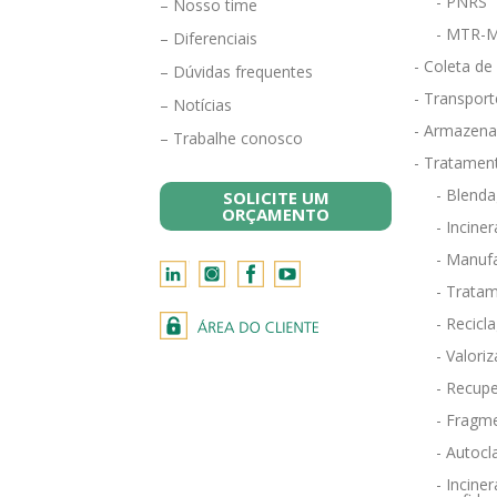
- PNRS
– Nosso time
- MTR-M
– Diferenciais
- Coleta de
– Dúvidas frequentes
- Transport
– Notícias
- Armazena
– Trabalhe conosco
- Tratamen
- Blend
SOLICITE UM
ORÇAMENTO
- Incine
- Manufa
- Tratam
- Recicl
- Valori
- Recupe
- Fragm
- Autocl
- Incin