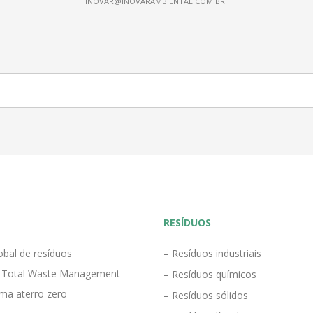
INOVAR@INOVARAMBIENTAL.COM.BR
RESÍDUOS
obal de resíduos
– Resíduos industriais
 Total Waste Management
– Resíduos químicos
ma aterro zero
– Resíduos sólidos