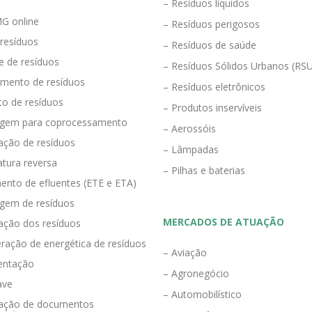
– Resíduos líquidos
G online
– Resíduos perigosos
 resíduos
– Resíduos de saúde
e de resíduos
– Resíduos Sólidos Urbanos (RS
mento de resíduos
– Resíduos eletrônicos
to de resíduos
– Produtos inservíveis
agem para coprocessamento
– Aerossóis
ração de resíduos
– Lâmpadas
tura reversa
– Pilhas e baterias
ento de efluentes (ETE e ETA)
agem de resíduos
MERCADOS DE ATUAÇÃO
zação dos resíduos
ração de energética de resíduos
– Aviação
entação
– Agronegócio
ave
– Automobilístico
eração de documentos