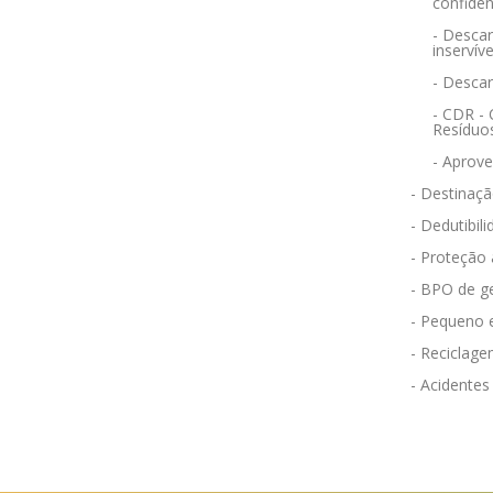
confiden
- Descar
inservíve
- Desca
- CDR -
Resíduo
- Aprov
- Destinaçã
- Dedutibili
- Proteção
- BPO de g
- Pequeno 
- Reciclag
- Acidentes