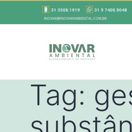
31 3508.1919
31 9 7400.9048
INOVAR@INOVARAMBIENTAL.COM.BR
Tag:
ge
substân