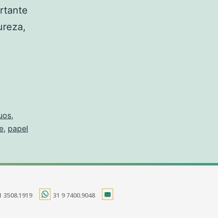
rtante
ureza,
uos
,
e
,
papel
1 3508.1919
31 9 7400.9048