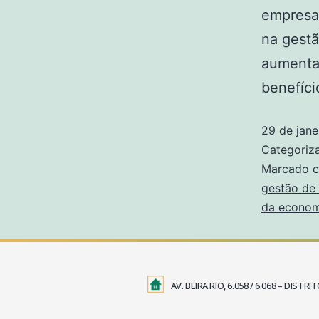
empresa
na gestã
aumentan
benefíc
29 de jane
Categori
Marcado 
gestão de 
da economi
AV. BEIRA RIO, 6.058 / 6.068 – DIS