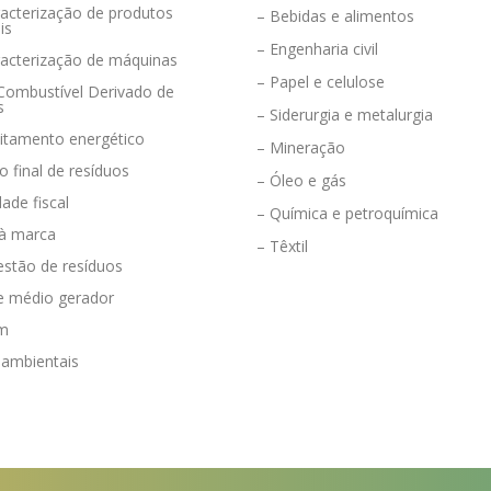
acterização de produtos
– Bebidas e alimentos
is
– Engenharia civil
racterização de máquinas
– Papel e celulose
 Combustível Derivado de
s
– Siderurgia e metalurgia
eitamento energético
– Mineração
o final de resíduos
– Óleo e gás
dade fiscal
– Química e petroquímica
 à marca
– Têxtil
estão de resíduos
e médio gerador
em
 ambientais