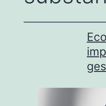
Eco
imp
ges