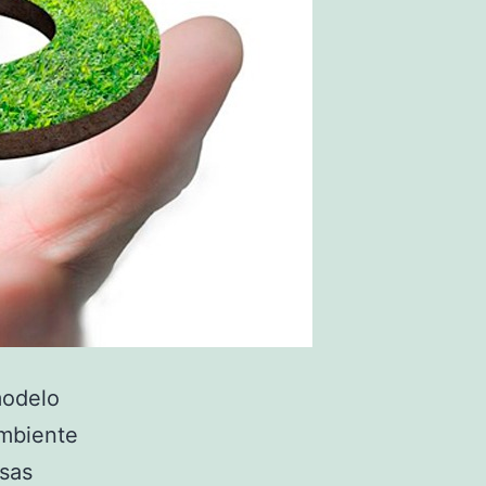
modelo
ambiente
rsas