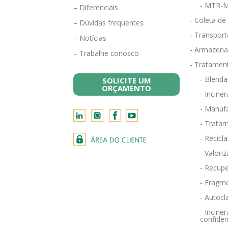
- MTR-M
– Diferenciais
- Coleta de
– Dúvidas frequentes
- Transport
– Notícias
- Armazena
– Trabalhe conosco
- Tratamen
- Blend
SOLICITE UM
ORÇAMENTO
- Incine
- Manufa
- Tratam
- Recicl
- Valori
- Recupe
- Fragm
- Autocl
- Incin
confiden