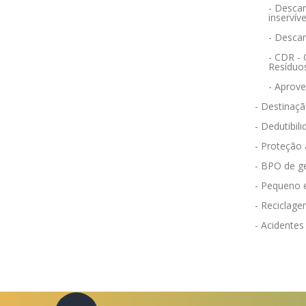
- Descar
inservíve
- Desca
- CDR -
Resíduo
- Aprov
- Destinaçã
- Dedutibili
- Proteção
- BPO de g
- Pequeno 
- Reciclag
- Acidentes