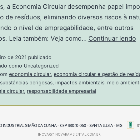
s, a Economia Circular desempenha papel impo
o de resíduos, eliminando diversos riscos à nat
do o nível de empregabilidade, entre outros
ios. Leia também: Veja como…
Continuar lendo
iro de 2021
publicado
zado como
Uncategorized
com
economia circular
,
economia circular e gestão de resíd
substâncias perigosas
,
impactos ambientais
,
meio ambient
a circular
,
responsabilidade empresarial
TRITO INDUSTRIAL SIMÃO DA CUNHA – CEP 33040-060 – SANTA LUZIA – MG
3
INOVAR@INOVARAMBIENTAL.COM.BR