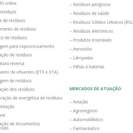
G online
– Resíduos perigosos
 resíduos
– Resíduos de saúde
e de resíduos
– Resíduos Sólidos Urbanos (RS
mento de resíduos
– Resíduos eletrônicos
to de resíduos
– Produtos inservíveis
agem para coprocessamento
– Aerossóis
ração de resíduos
– Lâmpadas
tura reversa
– Pilhas e baterias
ento de efluentes (ETE e ETA)
agem de resíduos
MERCADOS DE ATUAÇÃO
zação dos resíduos
ração de energética de resíduos
– Aviação
entação
– Agronegócio
ave
– Automobilístico
eração de documentos
ciais
– Farmacêutico