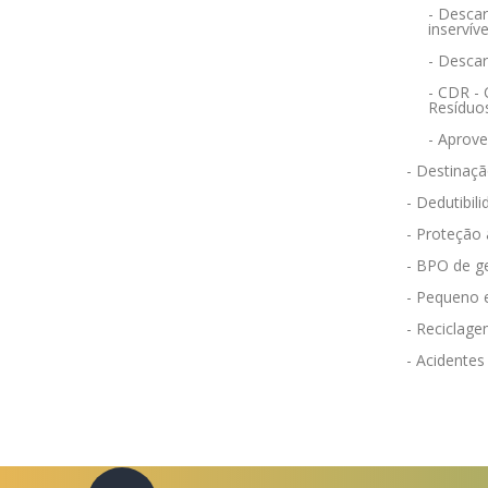
- Descar
inservíve
- Desca
- CDR -
Resíduo
- Aprov
- Destinaçã
- Dedutibili
- Proteção
- BPO de g
- Pequeno 
- Reciclag
- Acidentes