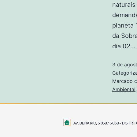
naturais
demanda
planeta 
da Sobre
dia 02…
3 de agos
Categori
Marcado 
Ambiental
AV. BEIRA RIO, 6.058 / 6.068 – DIS