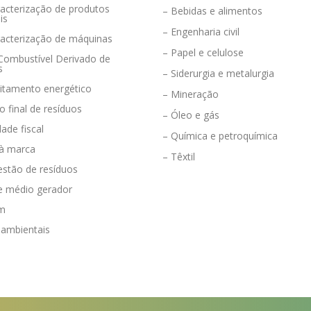
acterização de produtos
– Bebidas e alimentos
is
– Engenharia civil
racterização de máquinas
– Papel e celulose
 Combustível Derivado de
s
– Siderurgia e metalurgia
eitamento energético
– Mineração
o final de resíduos
– Óleo e gás
dade fiscal
– Química e petroquímica
 à marca
– Têxtil
estão de resíduos
e médio gerador
em
 ambientais