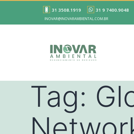
31 3508.1919
31 9 7400.9048
INOVAR@INOVARAMBIENTAL.COM.BR
Tag:
Gl
Networ