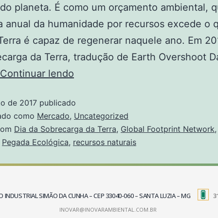
 do planeta. É como um orçamento ambiental, 
 anual da humanidade por recursos excede o 
Terra é capaz de regenerar naquele ano. Em 201
carga da Terra, tradução de Earth Overshoot Da
Continuar lendo
to de 2017
publicado
zado como
Mercado
,
Uncategorized
com
Dia da Sobrecarga da Terra
,
Global Footprint Network
,
Pegada Ecológica
,
recursos naturais
TRITO INDUSTRIAL SIMÃO DA CUNHA – CEP 33040-060 – SANTA LUZIA – MG
3
INOVAR@INOVARAMBIENTAL.COM.BR