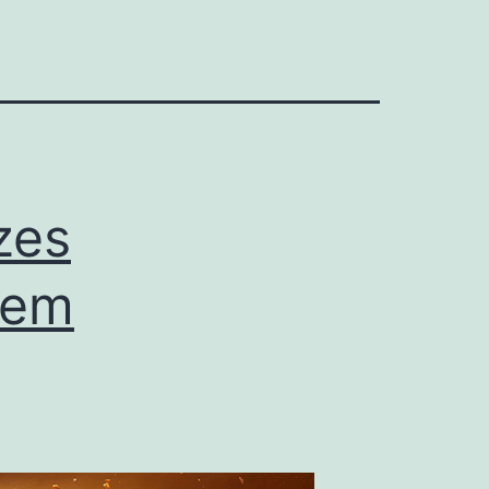
zes
 em