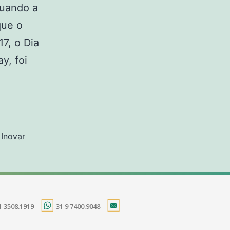
quando a
que o
7, o Dia
y, foi
,
Inovar
1 3508.1919
31 9 7400.9048