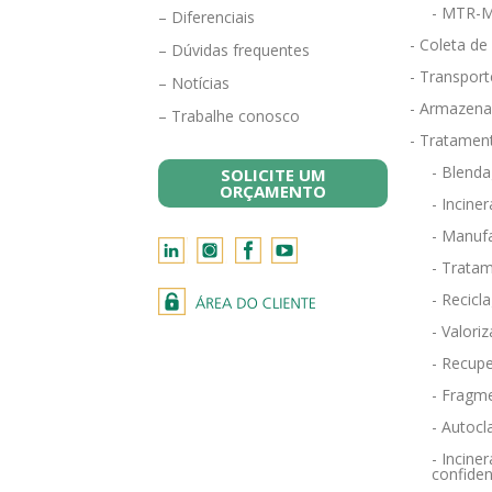
- MTR-M
– Diferenciais
- Coleta de
– Dúvidas frequentes
- Transport
– Notícias
- Armazena
– Trabalhe conosco
- Tratamen
- Blend
SOLICITE UM
ORÇAMENTO
- Incine
- Manufa
- Tratam
- Recicl
- Valori
- Recupe
- Fragm
- Autocl
- Incin
confiden