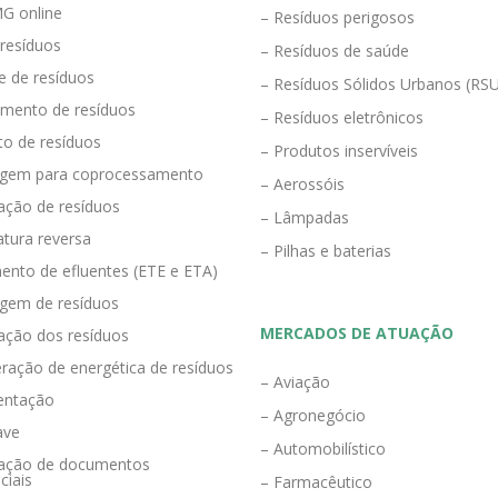
G online
– Resíduos perigosos
 resíduos
– Resíduos de saúde
e de resíduos
– Resíduos Sólidos Urbanos (RS
mento de resíduos
– Resíduos eletrônicos
to de resíduos
– Produtos inservíveis
agem para coprocessamento
– Aerossóis
ração de resíduos
– Lâmpadas
tura reversa
– Pilhas e baterias
ento de efluentes (ETE e ETA)
agem de resíduos
MERCADOS DE ATUAÇÃO
zação dos resíduos
ração de energética de resíduos
– Aviação
entação
– Agronegócio
ave
– Automobilístico
eração de documentos
ciais
– Farmacêutico