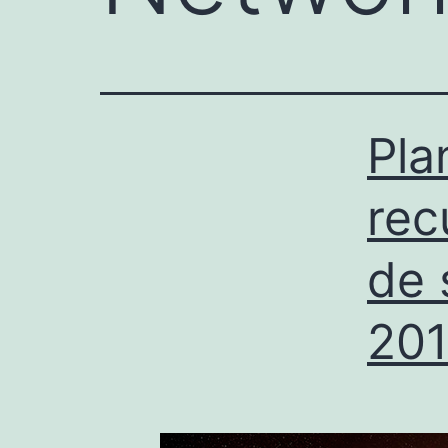
Pla
rec
de 
201