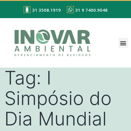
31 3508.1919
31 9 7400.9048
Tag:
I
Simpósio do
Dia Mundial