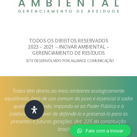
TODOS OS DIREITOS RESERVADOS
2023 – 2021 – INOVAR AMBIENTAL –
GERENCIAMENTO DE RESÍDUOS
SITE DESENVOLVIDO POR ALLIANCE COMUNICAÇÃO
Todos têm direito ao meio ambiente ecologicamente
equilibrado, bem de uso comum do povo e essencial à sadia
qualidade de vida, impondo-se ao Poder Público e à
coletividade o dever de defendê-lo e preservá-lo para as
presentes e futuras gerações. (Art. 225 da constituição
brasileira)
Fale com a Inovar