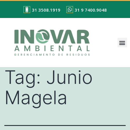
31 3508.1919
31 9 7400.9048
Tag:
Junio
Magela