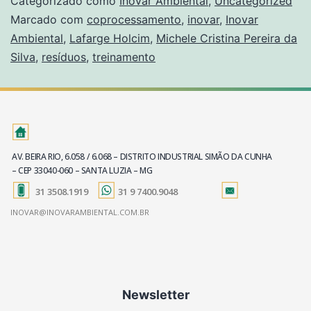
Categorizado como
Inovar Ambiental
,
Uncategorized
Marcado com
coprocessamento
,
inovar
,
Inovar
Ambiental
,
Lafarge Holcim
,
Michele Cristina Pereira da
Silva
,
resíduos
,
treinamento
AV. BEIRA RIO, 6.058 / 6.068 – DISTRITO INDUSTRIAL SIMÃO DA CUNHA
– CEP 33040-060 – SANTA LUZIA – MG
31 3508.1919
31 9 7400.9048
INOVAR@INOVARAMBIENTAL.COM.BR
Newsletter