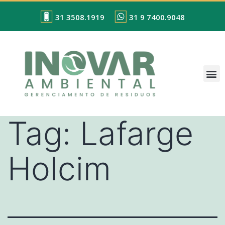
31 3508.1919
31 9 7400.9048
Tag:
Lafarge
Holcim