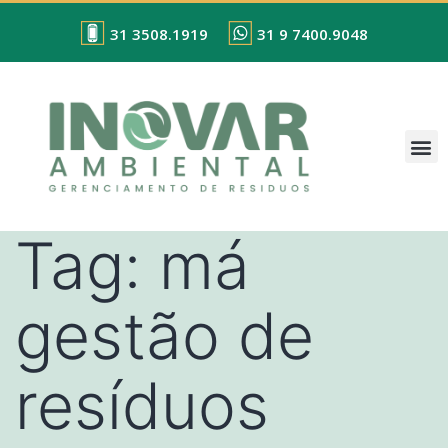
31 3508.1919
31 9 7400.9048
Tag:
má
gestão de
resíduos