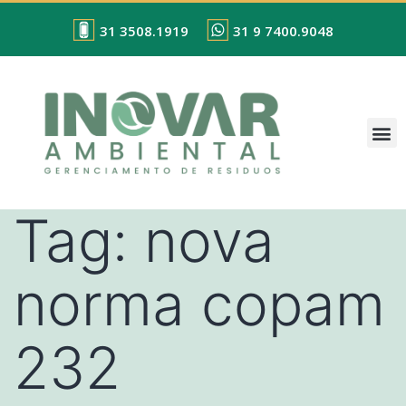
31 3508.1919
31 9 7400.9048
Tag:
nova
norma copam
232