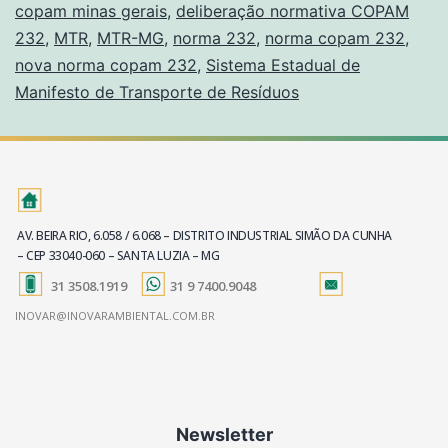
copam minas gerais
,
deliberação normativa COPAM
232
,
MTR
,
MTR-MG
,
norma 232
,
norma copam 232
,
nova norma copam 232
,
Sistema Estadual de
Manifesto de Transporte de Resíduos
AV. BEIRA RIO, 6.058 / 6.068 – DISTRITO INDUSTRIAL SIMÃO DA CUNHA
– CEP 33040-060 – SANTA LUZIA – MG
31 3508.1919
31 9 7400.9048
INOVAR@INOVARAMBIENTAL.COM.BR
Newsletter