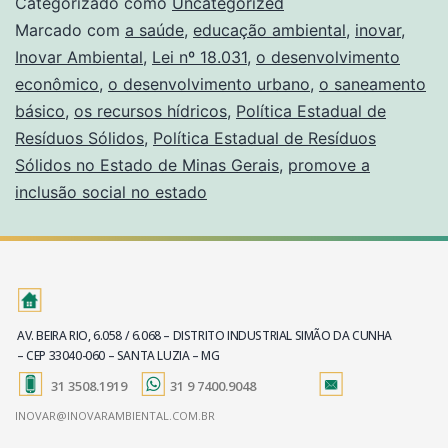
Categorizado como
Uncategorized
Marcado com
a saúde
,
educação ambiental
,
inovar
,
Inovar Ambiental
,
Lei nº 18.031
,
o desenvolvimento
econômico
,
o desenvolvimento urbano
,
o saneamento
básico
,
os recursos hídricos
,
Política Estadual de
Resíduos Sólidos
,
Política Estadual de Resíduos
Sólidos no Estado de Minas Gerais
,
promove a
inclusão social no estado
AV. BEIRA RIO, 6.058 / 6.068 – DISTRITO INDUSTRIAL SIMÃO DA CUNHA
– CEP 33040-060 – SANTA LUZIA – MG
31 3508.1919
31 9 7400.9048
INOVAR@INOVARAMBIENTAL.COM.BR