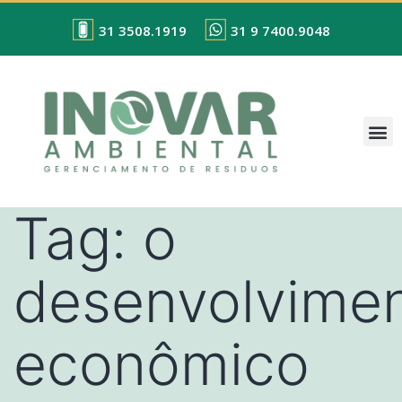
31 3508.1919
31 9 7400.9048
Tag:
o
desenvolvime
econômico