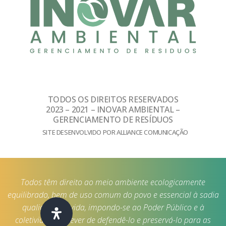
TODOS OS DIREITOS RESERVADOS
2023 – 2021 – INOVAR AMBIENTAL –
GERENCIAMENTO DE RESÍDUOS
SITE DESENVOLVIDO POR ALLIANCE COMUNICAÇÃO
Todos têm direito ao meio ambiente ecologicamente
equilibrado, bem de uso comum do povo e essencial à sadia
qualidade de vida, impondo-se ao Poder Público e à
coletividade o dever de defendê-lo e preservá-lo para as